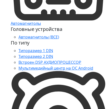
Автомагнитолы
Головные устройства
Автомагнитолы (ВСЕ)
По типу
Типоразмер 1 DIN
Типоразмер 2 DIN
Встроен DSP АУДИОПРОЦЕССОР
Мультимедийный центр на ОС Android