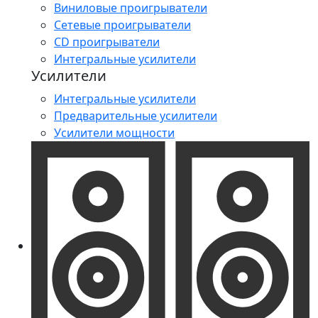
Виниловые проигрыватели
Сетевые проигрыватели
CD проигрыватели
Интегральные усилители
Усилители
Интегральные усилители
Предварительные усилители
Усилители мощности