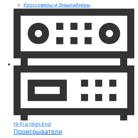
Кроссоверы и Эквалайзеры
Hi-Fi и High-End
Проигрыватели