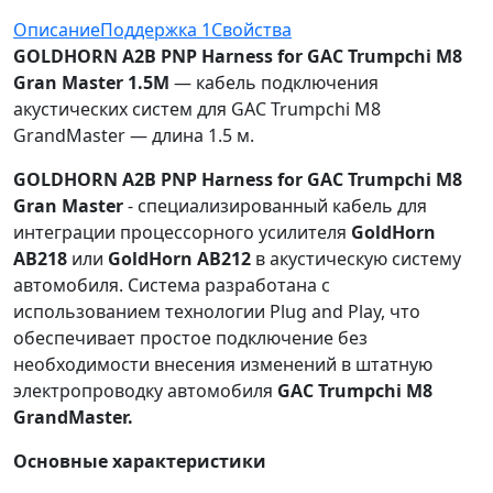
Описание
Поддержка
1
Свойства
GOLDHORN A2B PNP Harness for GAC Trumpchi M8
Gran Master 1.5M
— кабель подключения
акустических систем для GAC Trumpchi M8
GrandMaster — длина 1.5 м.
GOLDHORN A2B PNP Harness for GAC Trumpchi M8
Gran Master
- специализированный кабель для
интеграции процессорного усилителя
GoldHorn
AB218
или
GoldHorn AB212
в акустическую систему
автомобиля. Система разработана с
использованием технологии Plug and Play, что
обеспечивает простое подключение без
необходимости внесения изменений в штатную
электропроводку автомобиля
GAC Trumpchi M8
GrandMaster.
Основные характеристики