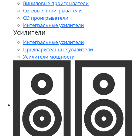
Виниловые проигрыватели
Сетевые проигрыватели
CD проигрыватели
Интегральные усилители
Усилители
Интегральные усилители
Предварительные усилители
Усилители мощности