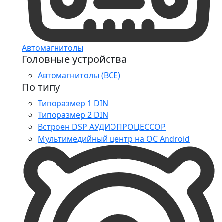
Автомагнитолы
Головные устройства
Автомагнитолы (ВСЕ)
По типу
Типоразмер 1 DIN
Типоразмер 2 DIN
Встроен DSP АУДИОПРОЦЕССОР
Мультимедийный центр на ОС Android