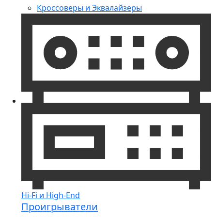
Кроссоверы и Эквалайзеры
Hi-Fi и High-End
Проигрыватели