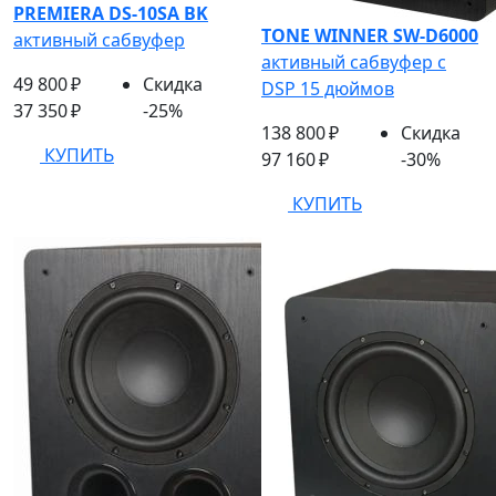
PREMIERA DS-10SA BK
TONE WINNER SW-D6000
активный сабвуфер
активный сабвуфер с
49 800 ₽
Скидка
DSP 15 дюймов
37 350 ₽
-25%
138 800 ₽
Скидка
КУПИТЬ
97 160 ₽
-30%
КУПИТЬ