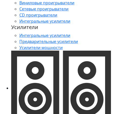
Виниловые проигрыватели
Сетевые проигрыватели
CD проигрыватели
Интегральные усилители
Усилители
Интегральные усилители
Предварительные усилители
Усилители мощности