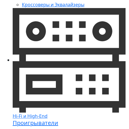
Кроссоверы и Эквалайзеры
Hi-Fi и High-End
Проигрыватели