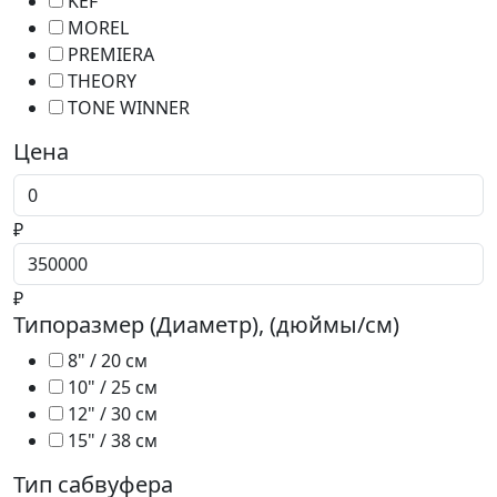
KEF
MOREL
PREMIERA
THEORY
TONE WINNER
Цена
Цена от
₽
Цена до
₽
Типоразмер (Диаметр), (дюймы/см)
8" / 20 см
10" / 25 см
12" / 30 см
15" / 38 см
Тип сабвуфера