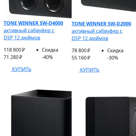
TONE WINNER SW-D4000
TONE WINNER SW-D2000
активный сабвуфер с
активный сабвуфер с
DSP 12 дюймов
DSP 12 дюймов
118 800 ₽
Скидка
78 800 ₽
Скидка
71 280 ₽
-40%
55 160 ₽
-30%
КУПИТЬ
КУПИТЬ