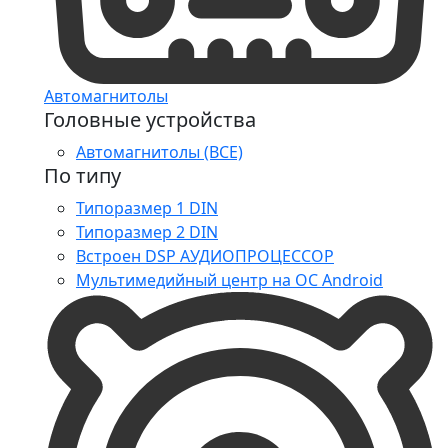
Автомагнитолы
Головные устройства
Автомагнитолы (ВСЕ)
По типу
Типоразмер 1 DIN
Типоразмер 2 DIN
Встроен DSP АУДИОПРОЦЕССОР
Мультимедийный центр на ОС Android