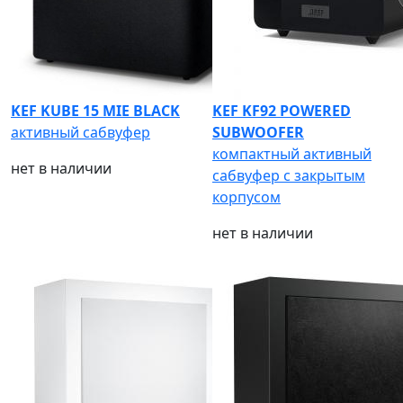
KEF KUBE 15 MIE BLACK
KEF KF92 POWERED
активный сабвуфер
SUBWOOFER
компактный активный
нет в наличии
сабвуфер с закрытым
корпусом
нет в наличии