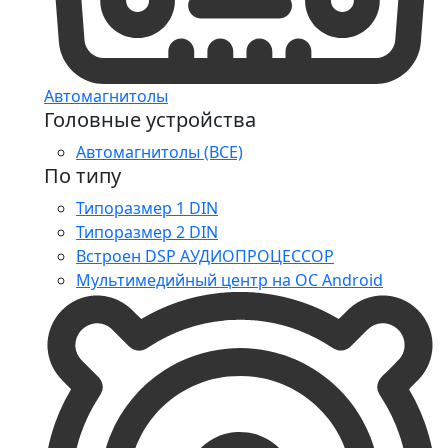
Автомагнитолы
Головные устройства
Автомагнитолы (ВСЕ)
По типу
Типоразмер 1 DIN
Типоразмер 2 DIN
Встроен DSP АУДИОПРОЦЕССОР
Мультимедийный центр на ОС Android