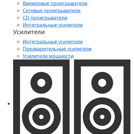
Виниловые проигрыватели
Сетевые проигрыватели
CD проигрыватели
Интегральные усилители
Усилители
Интегральные усилители
Предварительные усилители
Усилители мощности