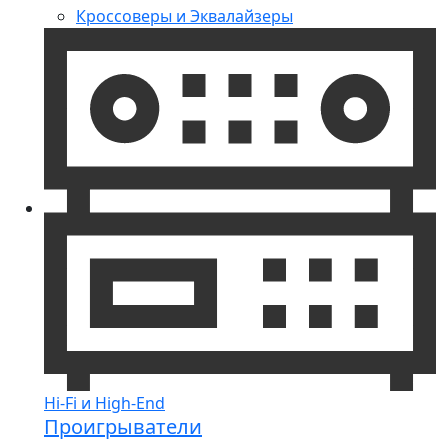
Кроссоверы и Эквалайзеры
Hi-Fi и High-End
Проигрыватели