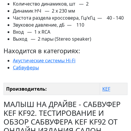
Количество динамиков, шт — 2
Динамик НЧ — 2 x 230 мм
Частота раздела кроссовера, Гц/кГц — 40 - 140
Звуковое давление, дБ — 110
Вход — 1 x RCA
Выход — 2 пары (Stereo speaker)
Находится в категориях:
Акустические системы Hi-Fi
Сабвуферы
Производитель:
KEF
МАЛЫШ НА ДРАЙВЕ - САБВУФЕР
KEF KF92. ТЕСТИРОВАНИЕ И
ОБЗОР САБВУФЕРА KEF KF92 ОТ
ОНЛАЙН ИЗДАНИЯ САЛОН