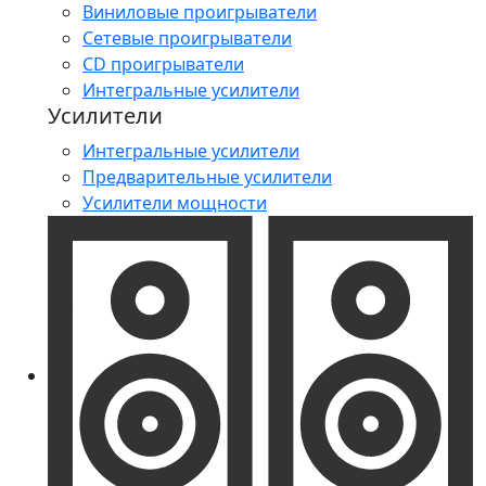
Виниловые проигрыватели
Сетевые проигрыватели
CD проигрыватели
Интегральные усилители
Усилители
Интегральные усилители
Предварительные усилители
Усилители мощности