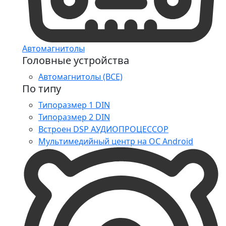
Автомагнитолы
Головные устройства
Автомагнитолы (ВСЕ)
По типу
Типоразмер 1 DIN
Типоразмер 2 DIN
Встроен DSP АУДИОПРОЦЕССОР
Мультимедийный центр на ОС Android