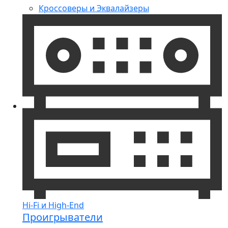
Кроссоверы и Эквалайзеры
Hi-Fi и High-End
Проигрыватели