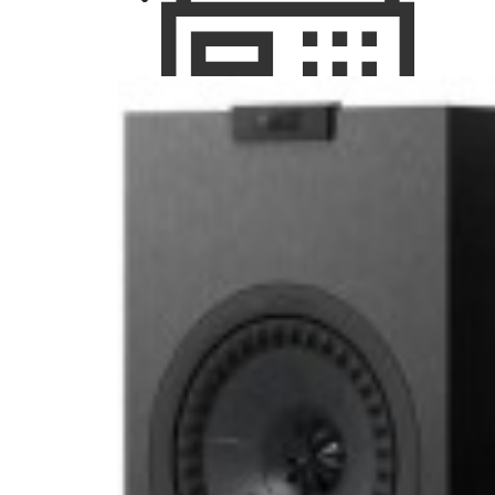
Hi-Fi и High-End
Проигрыватели
Усилители
Виниловые
Интегральные
проигрыватели
усилители
Сетевые
Предваритель
проигрыватели
усилители
CD
Усилители
проигрыватели
мощности
Интегральные
усилители