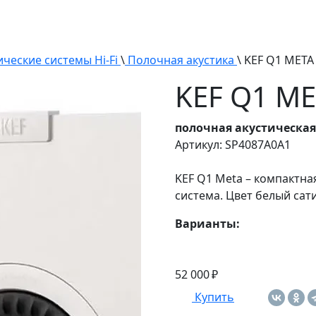
ические системы Hi-Fi
\
Полочная акустика
\ KEF Q1 META 
KEF Q1 ME
полочная акустическая
Артикул: SP4087A0A1
KEF Q1 Meta – компактна
система. Цвет белый сат
Варианты:
52 000 ₽
Купить