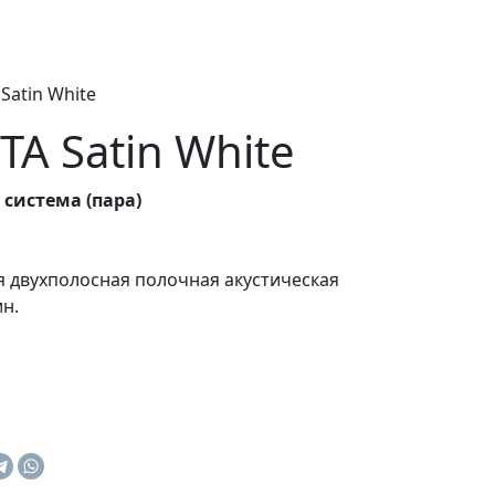
Satin White
TA Satin White
 система (пара)
я двухполосная полочная акустическая
ин.