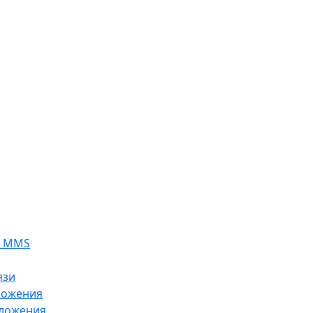
я MMS
язи
ложения
ложения