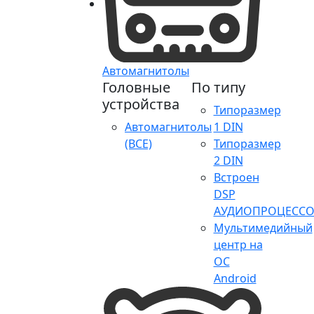
Автомагнитолы
Головные
По типу
устройства
Типоразмер
Автомагнитолы
1 DIN
(ВСЕ)
Типоразмер
2 DIN
Встроен
DSP
АУДИОПРОЦЕССО
Мультимедийный
центр на
ОС
Android