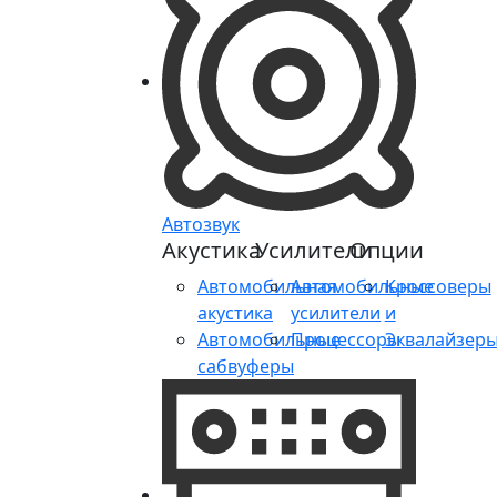
Автозвук
Акустика
Усилители
Опции
Автомобильная
Автомобильные
Кроссоверы
акустика
усилители
и
Автомобильные
Процессоры
Эквалайзер
сабвуферы