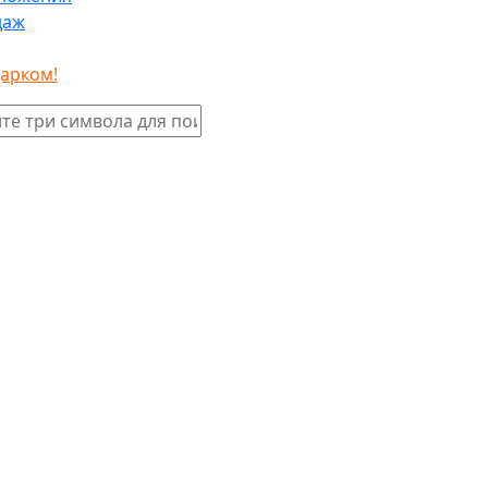
даж
дарком!