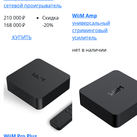
сетевой проигрыватель
WiiM Amp
210 000 ₽
Скидка
универсальный
168 000 ₽
-20%
стриминговый
КУПИТЬ
усилитель
нет в наличии
WiiM Pro Plus