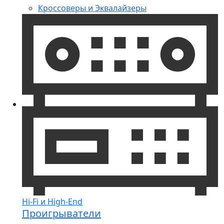
Кроссоверы и Эквалайзеры
Hi-Fi и High-End
Проигрыватели