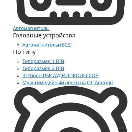
Автомагнитолы
Головные устройства
Автомагнитолы (ВСЕ)
По типу
Типоразмер 1 DIN
Типоразмер 2 DIN
Встроен DSP АУДИОПРОЦЕССОР
Мультимедийный центр на ОС Android