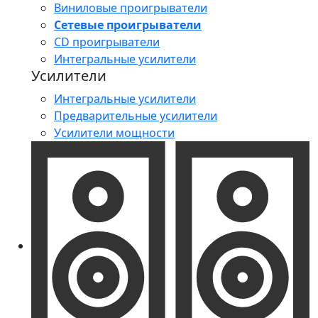
Виниловые проигрыватели
Сетевые проигрыватели
CD проигрыватели
Интегральные усилители
Усилители
Интегральные усилители
Предварительные усилители
Усилители мощности