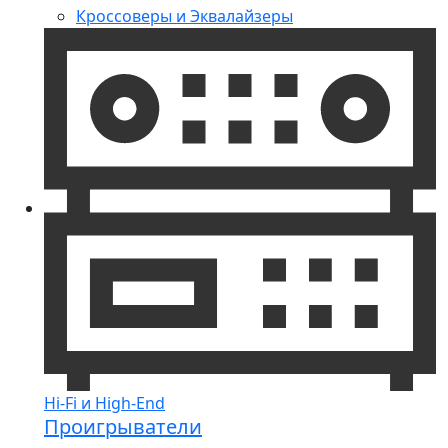
Кроссоверы и Эквалайзеры
Hi-Fi и High-End
Проигрыватели