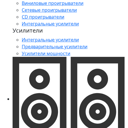
Виниловые проигрыватели
Сетевые проигрыватели
CD проигрыватели
Интегральные усилители
Усилители
Интегральные усилители
Предварительные усилители
Усилители мощности