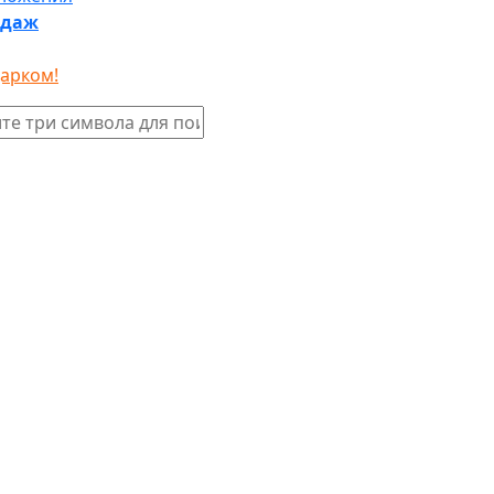
одаж
дарком!