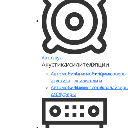
Автозвук
Акустика
Усилители
Опции
Автомобильная
Автомобильные
Кроссоверы
акустика
усилители
и
Автомобильные
Процессоры
Эквалайзер
сабвуферы