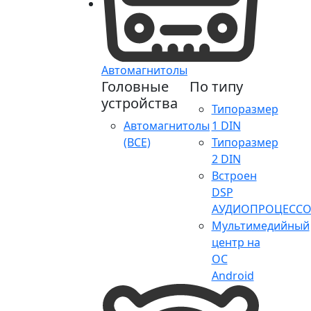
Автомагнитолы
Головные
По типу
устройства
Типоразмер
Автомагнитолы
1 DIN
(ВСЕ)
Типоразмер
2 DIN
Встроен
DSP
АУДИОПРОЦЕССО
Мультимедийный
центр на
ОС
Android