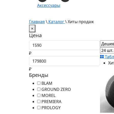
Аксессуары
Главная
\
Каталог
\ Хиты продаж
×
Цена
Цена от
₽
Таб
Цена до
Хи
₽
Бренды
BLAM
GROUND ZERO
MOREL
PREMIERA
PROLOGY