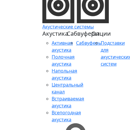
Акустические системы
Акустика
Сабвуферы
Опции
Активная
Сабвуферы
Подставки
акустика
для
Полочная
акустически
акустика
систем
Напольная
акустика
Центральный
канал
Встраиваемая
акустика
Всепогодная
акустика