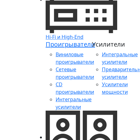
Hi-Fi и High-End
Проигрыватели
Усилители
Виниловые
Интегральные
проигрыватели
усилители
Сетевые
Предваритель
проигрыватели
усилители
CD
Усилители
проигрыватели
мощности
Интегральные
усилители