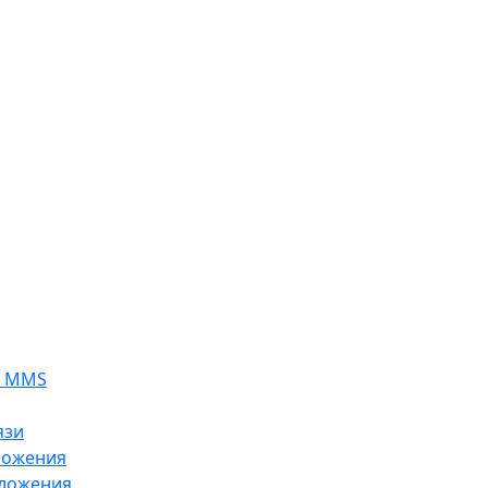
я MMS
язи
ложения
ложения