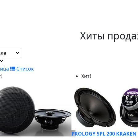
Хиты прод
лица
Список
т!
Хит!
PROLOGY SPL 200 KRAKEN