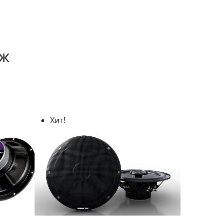
аж
Хит!