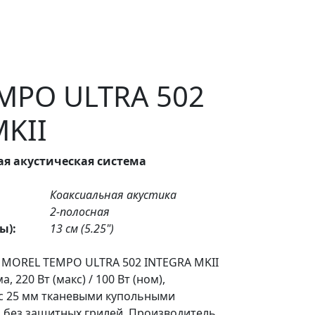
MPO ULTRA 502
MKII
ая акустическая система
Коаксиальная акустика
2-полосная
ы):
13 см (5.25")
 MOREL TEMPO ULTRA 502 INTEGRA MKII
, 220 Вт (макс) / 100 Вт (ном),
 с 25 мм тканевыми купольными
я без защитных грилей. Производитель