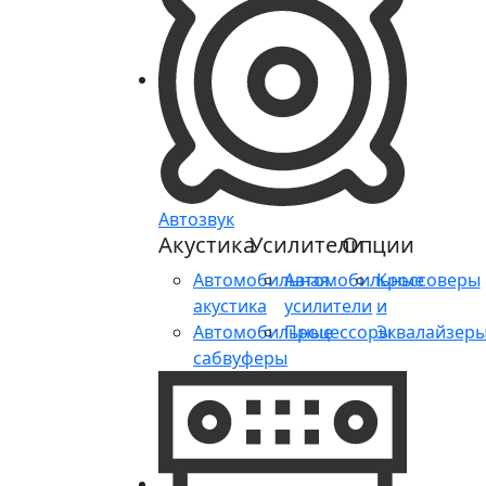
Автозвук
Акустика
Усилители
Опции
Автомобильная
Автомобильные
Кроссоверы
акустика
усилители
и
Автомобильные
Процессоры
Эквалайзер
сабвуферы