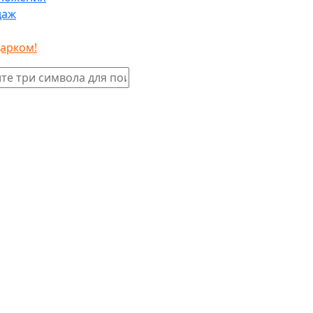
даж
дарком!