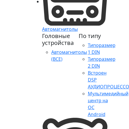
Автомагнитолы
Головные
По типу
устройства
Типоразмер
Автомагнитолы
1 DIN
(ВСЕ)
Типоразмер
2 DIN
Встроен
DSP
АУДИОПРОЦЕССО
Мультимедийный
центр на
ОС
Android