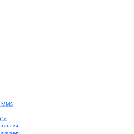
я MMS
язи
ложения
ложения