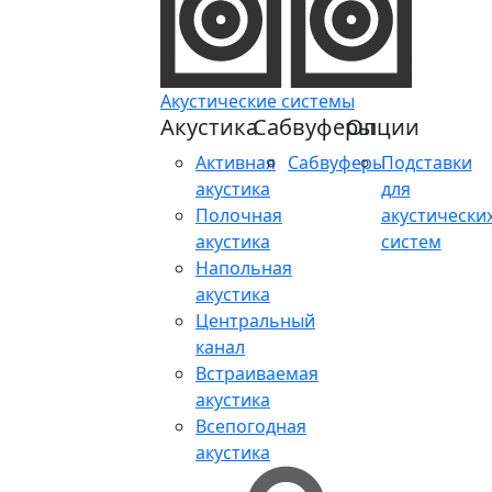
Акустические системы
Акустика
Сабвуферы
Опции
Активная
Сабвуферы
Подставки
акустика
для
Полочная
акустически
акустика
систем
Напольная
акустика
Центральный
канал
Встраиваемая
акустика
Всепогодная
акустика