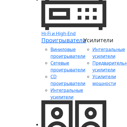
Hi-Fi и High-End
Проигрыватели
Усилители
Виниловые
Интегральные
проигрыватели
усилители
Сетевые
Предваритель
проигрыватели
усилители
CD
Усилители
проигрыватели
мощности
Интегральные
усилители