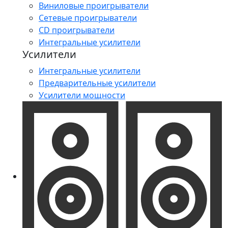
Виниловые проигрыватели
Сетевые проигрыватели
CD проигрыватели
Интегральные усилители
Усилители
Интегральные усилители
Предварительные усилители
Усилители мощности