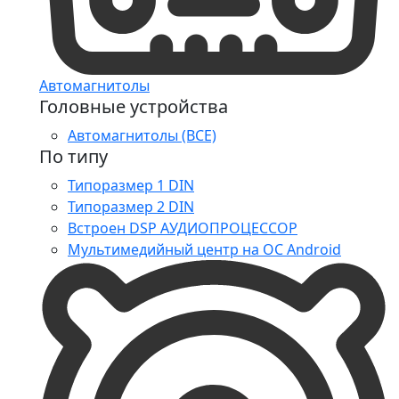
Автомагнитолы
Головные устройства
Автомагнитолы (ВСЕ)
По типу
Типоразмер 1 DIN
Типоразмер 2 DIN
Встроен DSP АУДИОПРОЦЕССОР
Мультимедийный центр на ОС Android