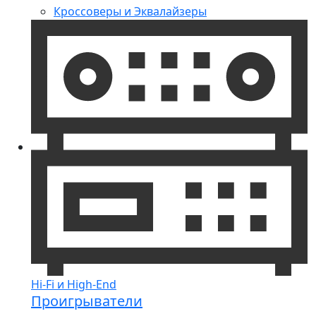
Кроссоверы и Эквалайзеры
Hi-Fi и High-End
Проигрыватели