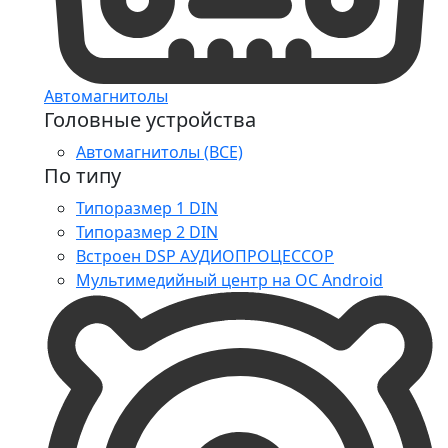
Автомагнитолы
Головные устройства
Автомагнитолы (ВСЕ)
По типу
Типоразмер 1 DIN
Типоразмер 2 DIN
Встроен DSP АУДИОПРОЦЕССОР
Мультимедийный центр на ОС Android