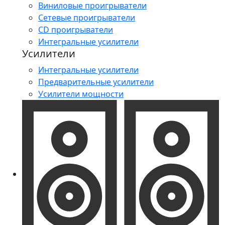
Виниловые проигрыватели
Сетевые проигрыватели
CD проигрыватели
Интегральные усилители
Усилители
Интегральные усилители
Предварительные усилители
Усилители мощности