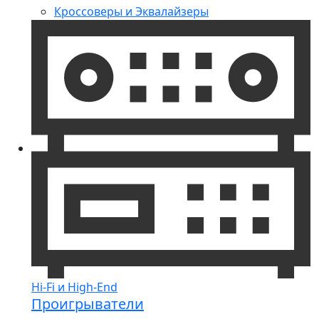
Кроссоверы и Эквалайзеры
Hi-Fi и High-End
Проигрыватели