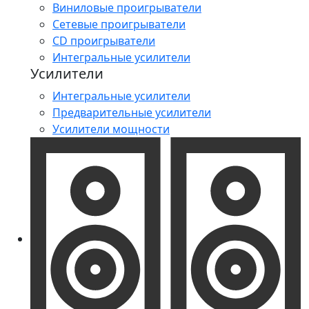
Виниловые проигрыватели
Сетевые проигрыватели
CD проигрыватели
Интегральные усилители
Усилители
Интегральные усилители
Предварительные усилители
Усилители мощности