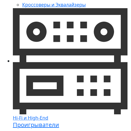
Кроссоверы и Эквалайзеры
Hi-Fi и High-End
Проигрыватели