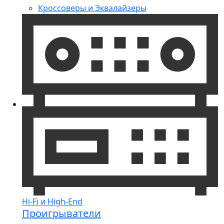
Кроссоверы и Эквалайзеры
Hi-Fi и High-End
Проигрыватели