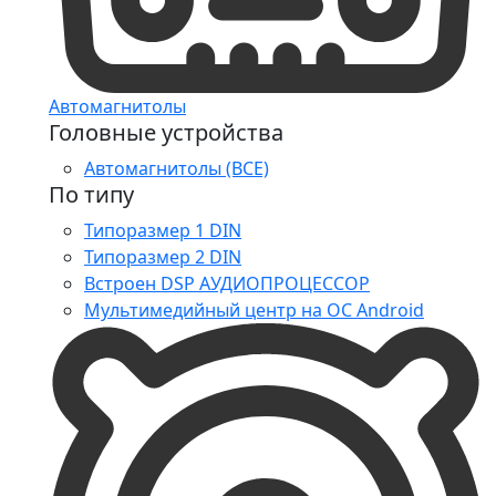
Автомагнитолы
Головные устройства
Автомагнитолы (ВСЕ)
По типу
Типоразмер 1 DIN
Типоразмер 2 DIN
Встроен DSP АУДИОПРОЦЕССОР
Мультимедийный центр на ОС Android