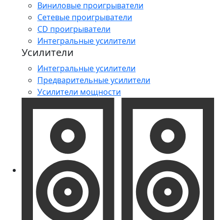
Виниловые проигрыватели
Сетевые проигрыватели
CD проигрыватели
Интегральные усилители
Усилители
Интегральные усилители
Предварительные усилители
Усилители мощности