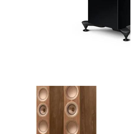
KEF R7 META BLACK GLOSS
напольная акустическая система