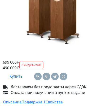
Артикул: SP4055B1AA
Напольная акустическая система, серия: R Series, 3-
полосная, акустическое оформление: фазоинвертор,
мощность: 15−250 Вт, диапазон частот: 33 Гц — 50
кГц, чувствительность: 88 дБ, сопротивление: 4 Ом,
габариты: 1109×311×384 мм, вес: 29,3 кг.
Варианты:
699 000 ₽
СКИДКА -29%
490 000 ₽
Купить
Доставляем без предоплаты через СДЭК
Оплата при получении в пункте выдачи
Описание
Поддержка
1
Свойства