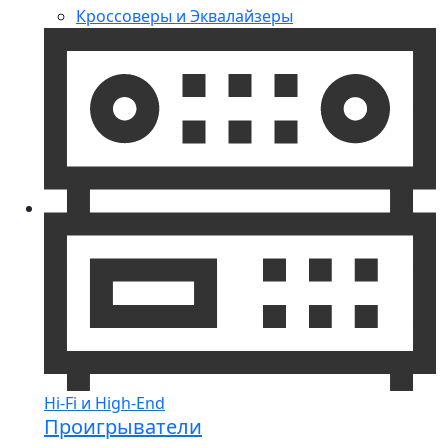
Кроссоверы и Эквалайзеры
Hi-Fi и High-End
Проигрыватели