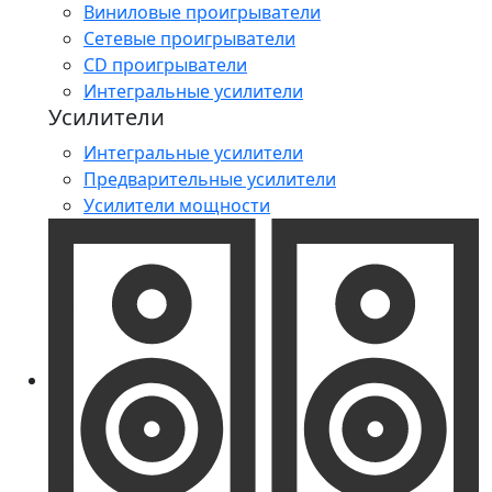
Виниловые проигрыватели
Сетевые проигрыватели
CD проигрыватели
Интегральные усилители
Усилители
Интегральные усилители
Предварительные усилители
Усилители мощности