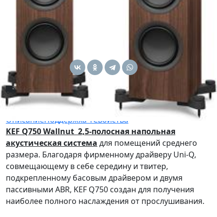
Варианты:
149 000 ₽
СКИДКА -26%
109 000 ₽
Купить
Доставляем без предоплаты через СДЭК
Оплата при получении в пункте выдачи
Описание
Поддержка
1
Свойства
KEF Q750 Wallnut 2,5-полосная напольная
акустическая система
для помещений среднего
размера. Благодаря фирменному драйверу Uni-Q,
совмещающему в себе середину и твитер,
подкрепленному басовым драйвером и двумя
пассивными ABR, KEF Q750 создан для получения
наиболее полного наслаждения от прослушивания.