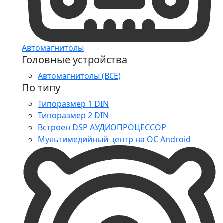
Автомагнитолы
Головные устройства
Автомагнитолы (ВСЕ)
По типу
Типоразмер 1 DIN
Типоразмер 2 DIN
Встроен DSP АУДИОПРОЦЕССОР
Мультимедийный центр на ОС Android