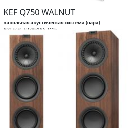
KEF Q750 WALNUT
напольная акустическая система (пара)
Артикул: SP3961AA-2416
Акустическая система Q750 является промежуточной
моделью из напольных колонок серии Q, c
использованием уникальной технологии компании
KEF - динамика Uni-Q, который работает в паре с
новым длинноходным басовым динамиком
диаметром 165 мм (6,5 дюймов) и пассивными
динамиками (ABR) аналогичного размера. Благодаря
новейшему усовершенствованию акустического
оформления и дизайна, напольная акустика Q750
воспроизводит звук с высоким разрешением,
необычайной глубиной и исключительной
четкостью. Грили магнитные, в комплект не входят.