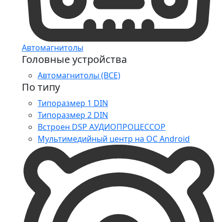
Автомагнитолы
Головные устройства
Автомагнитолы (ВСЕ)
По типу
Типоразмер 1 DIN
Типоразмер 2 DIN
Встроен DSP АУДИОПРОЦЕССОР
Мультимедийный центр на ОС Android