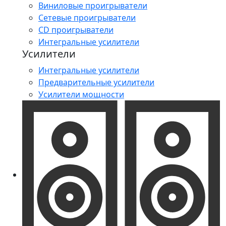
Виниловые проигрыватели
Сетевые проигрыватели
CD проигрыватели
Интегральные усилители
Усилители
Интегральные усилители
Предварительные усилители
Усилители мощности