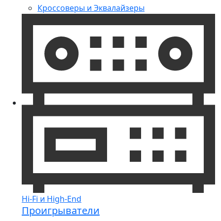
Кроссоверы и Эквалайзеры
Hi-Fi и High-End
Проигрыватели