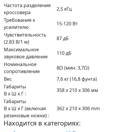
Частота разделения
2,5 кГц
кроссовера
Требования к
15-120 Вт
усилителю
Чувствительность
87 дБ
(2.83 В/1 м)
Максимальное
110 дБ
звуковое давление
Номинальное
8Ω (мин. 3,7Ω)
сопротивление
Вес
7,6 кг (16,8 фунта)
Габариты
358 x 210 x 306 мм
В x Ш x Г :
Габариты
В x Ш x Г (включая
362 x 210 x 306 mm
резиновые ножки) :
Находится в категориях: