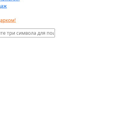
даж
дарком!