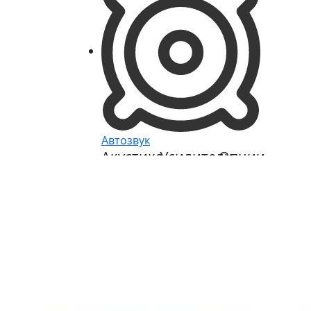
Автозвук
Акустика
Усилители
Опции
Автомобильная
Автомобильные
Кроссоверы
акустика
усилители
и
Автомобильные
Процессоры
Эквалайзер
сабвуферы