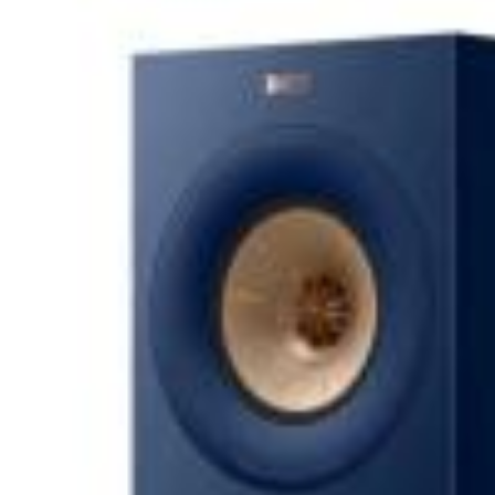
Hi-Fi и High-End
Проигрыватели
Усилители
Виниловые
Интегральные
проигрыватели
усилители
Сетевые
Предваритель
проигрыватели
усилители
CD
Усилители
проигрыватели
мощности
Интегральные
усилители