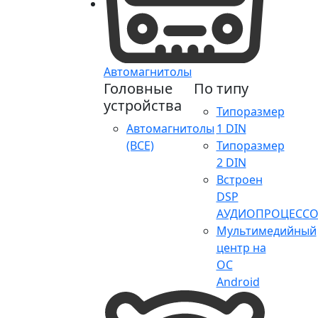
Автомагнитолы
Головные
По типу
устройства
Типоразмер
Автомагнитолы
1 DIN
(ВСЕ)
Типоразмер
2 DIN
Встроен
DSP
АУДИОПРОЦЕССО
Мультимедийный
центр на
ОС
Android