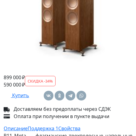
Напольная акустическая система, серия: R Series, 3-
полосная, акустическое оформление: фазоинвертор,
мощность: 15−300 Вт, диапазон частот: 30 Гц — 50
кГц, чувствительность: 90 дБ, сопротивление: 4 Ом,
габариты: 1296×311×384 мм, вес: 36,5 кг.
Варианты:
899 000 ₽
СКИДКА -34%
590 000 ₽
Купить
Доставляем без предоплаты через СДЭК
Оплата при получении в пункте выдачи
Описание
Поддержка
1
Свойства
R11 Meta — флагманские трехполосные напольные