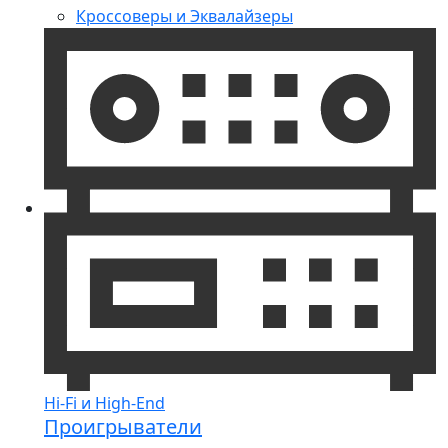
Кроссоверы и Эквалайзеры
Hi-Fi и High-End
Проигрыватели