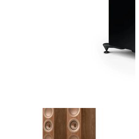
KEF R11 META BLACK GLOSS
напольная акустическая система
Артикул: SP4056B1AA