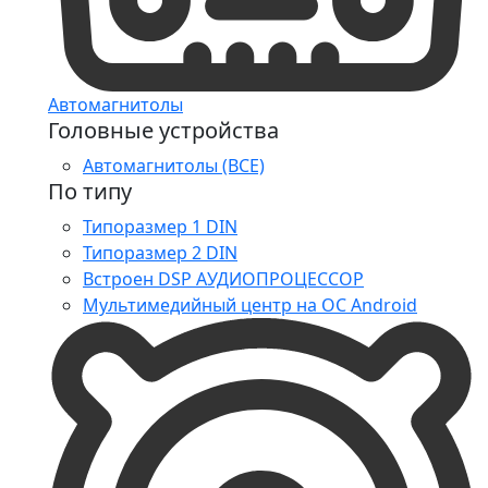
Автомагнитолы
Головные устройства
Автомагнитолы (ВСЕ)
По типу
Типоразмер 1 DIN
Типоразмер 2 DIN
Встроен DSP АУДИОПРОЦЕССОР
Мультимедийный центр на ОС Android