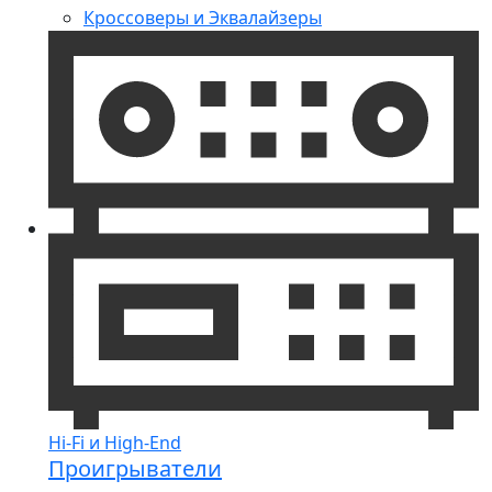
Кроссоверы и Эквалайзеры
Hi-Fi и High-End
Проигрыватели