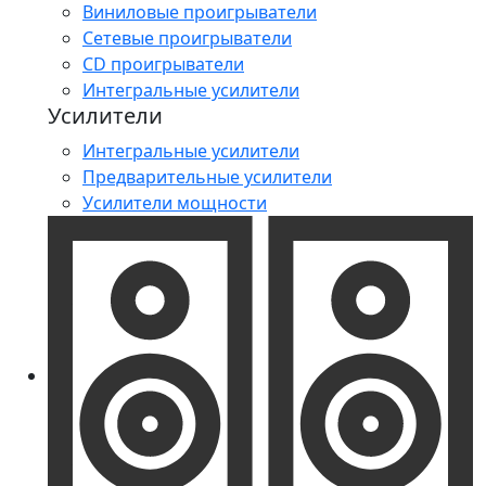
Виниловые проигрыватели
Сетевые проигрыватели
CD проигрыватели
Интегральные усилители
Усилители
Интегральные усилители
Предварительные усилители
Усилители мощности