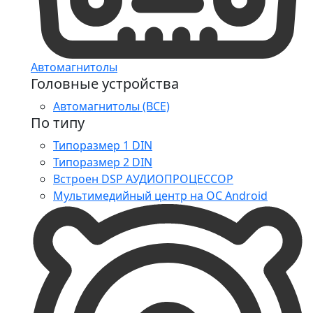
Автомагнитолы
Головные устройства
Автомагнитолы (ВСЕ)
По типу
Типоразмер 1 DIN
Типоразмер 2 DIN
Встроен DSP АУДИОПРОЦЕССОР
Мультимедийный центр на ОС Android