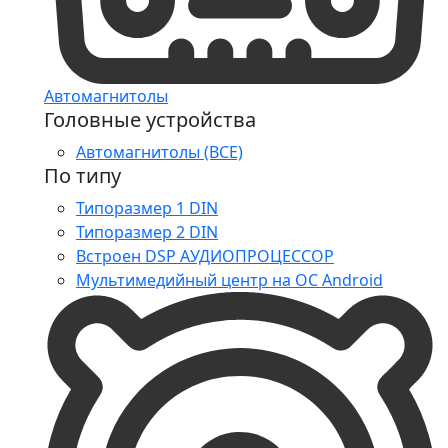
Автомагнитолы
Головные устройства
Автомагнитолы (ВСЕ)
По типу
Типоразмер 1 DIN
Типоразмер 2 DIN
Встроен DSP АУДИОПРОЦЕССОР
Мультимедийный центр на ОС Android