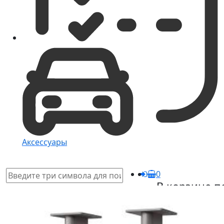
Аксессуары
0
В корзине п
пусто
Загляните в КАТ