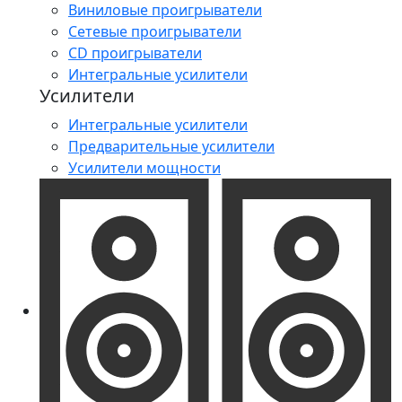
Виниловые проигрыватели
Сетевые проигрыватели
CD проигрыватели
Интегральные усилители
Усилители
Интегральные усилители
Предварительные усилители
Усилители мощности