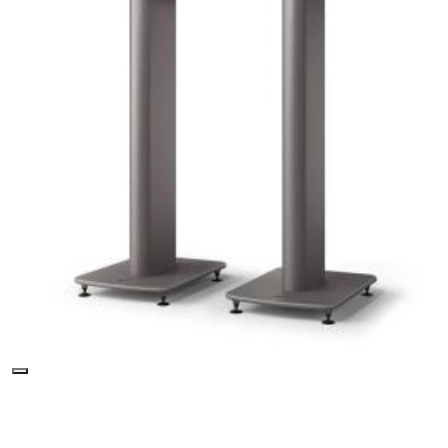
ТОВАРОВ
или найдите нуж
поиске.
Главная
\
Каталог
\
Hi-Fi и High-End
\
Акустические
системы Hi-Fi
\
Подставки для акустических систем
\
KEF S2 Floor Stand Black