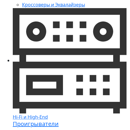
Кроссоверы и Эквалайзеры
Hi-Fi и High-End
Проигрыватели