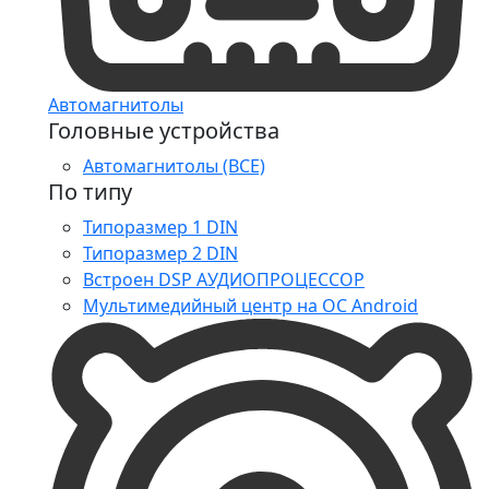
Автомагнитолы
Головные устройства
Автомагнитолы (ВСЕ)
По типу
Типоразмер 1 DIN
Типоразмер 2 DIN
Встроен DSP АУДИОПРОЦЕССОР
Мультимедийный центр на ОС Android