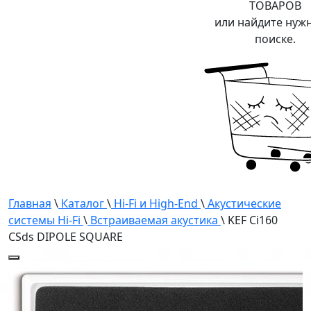
ТОВАРОВ
или найдите нуж
поиске.
Главная
\
Каталог
\
Hi-Fi и High-End
\
Акустические
системы Hi-Fi
\
Встраиваемая акустика
\ KEF Ci160
CSds DIPOLE SQUARE