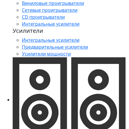
Виниловые проигрыватели
Сетевые проигрыватели
CD проигрыватели
Интегральные усилители
Усилители
Интегральные усилители
Предварительные усилители
Усилители мощности