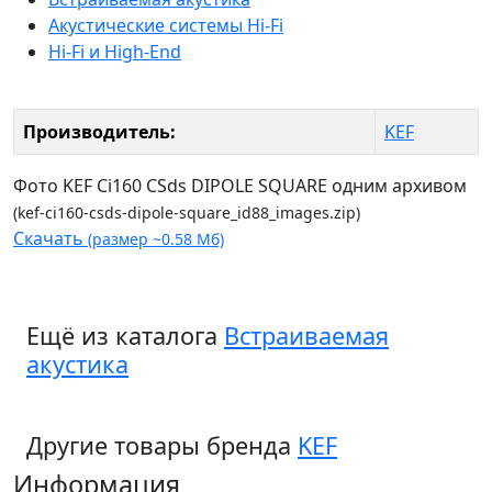
Акустические системы Hi-Fi
Hi-Fi и High-End
Производитель:
KEF
Фото KEF Ci160 CSds DIPOLE SQUARE одним архивом
(kef-ci160-csds-dipole-square_id88_images.zip)
Скачать
(размер ~0.58 Мб)
Ещё из каталога
Встраиваемая
акустика
Другие товары бренда
KEF
Информация