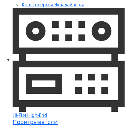
Кроссоверы и Эквалайзеры
Hi-Fi и High-End
Проигрыватели