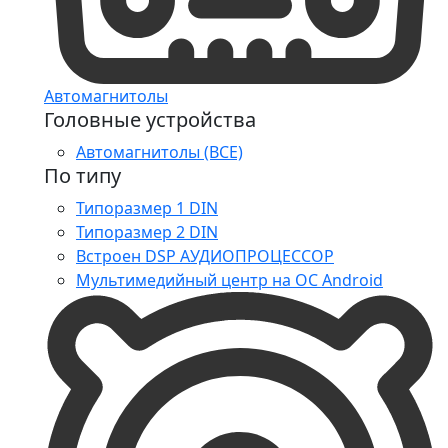
Автомагнитолы
Головные устройства
Автомагнитолы (ВСЕ)
По типу
Типоразмер 1 DIN
Типоразмер 2 DIN
Встроен DSP АУДИОПРОЦЕССОР
Мультимедийный центр на ОС Android