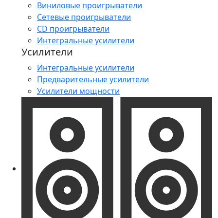
Виниловые проигрыватели
Сетевые проигрыватели
CD проигрыватели
Интегральные усилители
Усилители
Интегральные усилители
Предварительные усилители
Усилители мощности