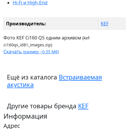
Hi-Fi и High-End
Производитель:
KEF
Фото KEF Ci160 QS одним архивом
(kef-
ci160qs_id81_images.zip)
Скачать
(размер ~0.55 Мб)
Ещё из каталога
Встраиваемая
акустика
Другие товары бренда
KEF
Информация
Адрес