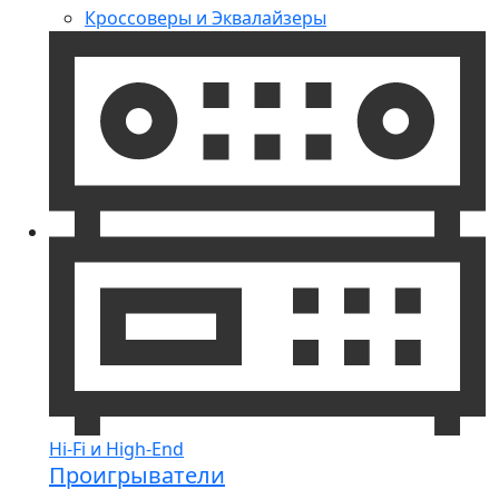
Кроссоверы и Эквалайзеры
Hi-Fi и High-End
Проигрыватели