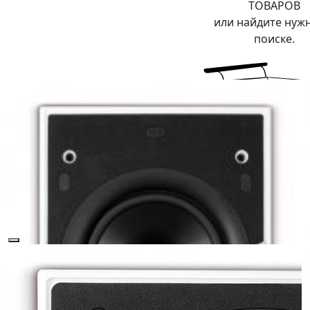
ТОВАРОВ
или найдите нуж
поиске.
Главная
\
Каталог
\
Hi-Fi и High-End
\
Акустические
системы Hi-Fi
\
Встраиваемая акустика
\ KEF Ci160 QS