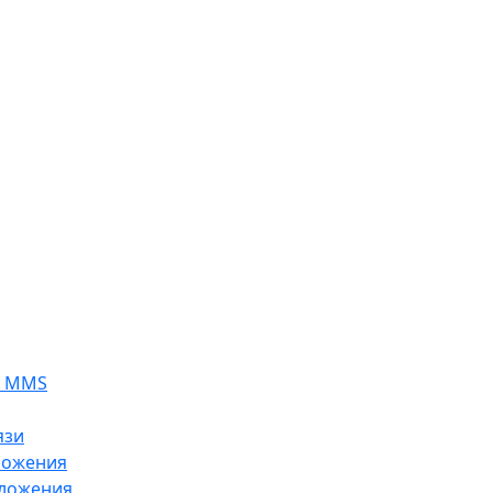
я MMS
язи
ложения
ложения