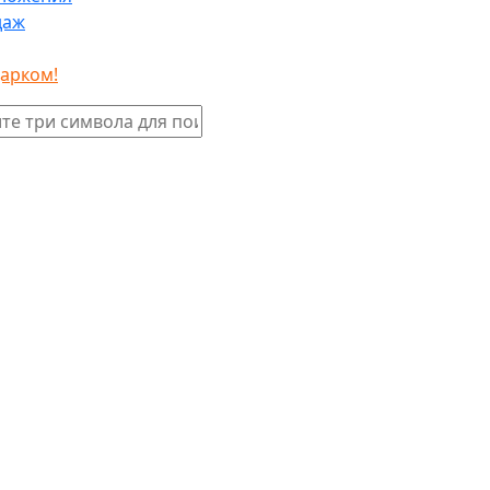
даж
дарком!