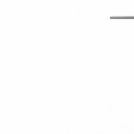
Hi-Fi и High-End
Проигрыватели
Усилители
Виниловые
Интегральные
проигрыватели
усилители
Сетевые
Предваритель
проигрыватели
усилители
CD
Усилители
проигрыватели
мощности
Интегральные
усилители