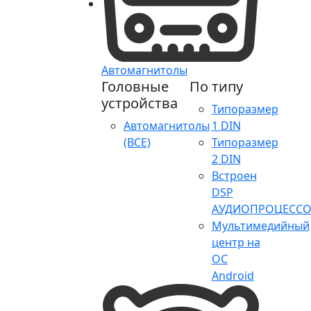
Автомагнитолы
Головные
По типу
устройства
Типоразмер
Автомагнитолы
1 DIN
(ВСЕ)
Типоразмер
2 DIN
Встроен
DSP
АУДИОПРОЦЕССО
Мультимедийный
центр на
ОС
Android