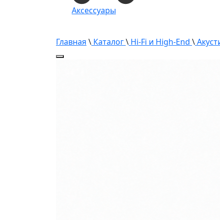
Аксессуары
Главная
\
Каталог
\
Hi-Fi и High-End
\
Акуст