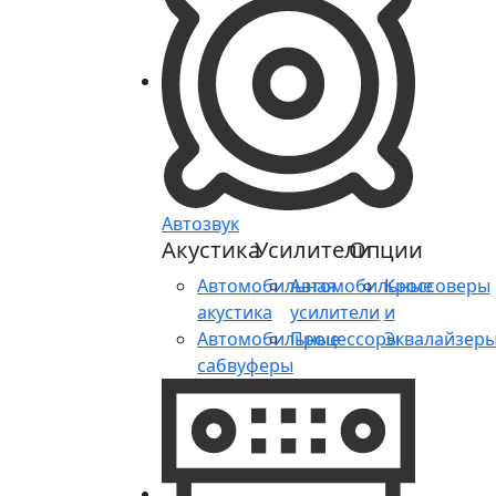
Автозвук
Акустика
Усилители
Опции
Автомобильная
Автомобильные
Кроссоверы
акустика
усилители
и
Автомобильные
Процессоры
Эквалайзер
сабвуферы