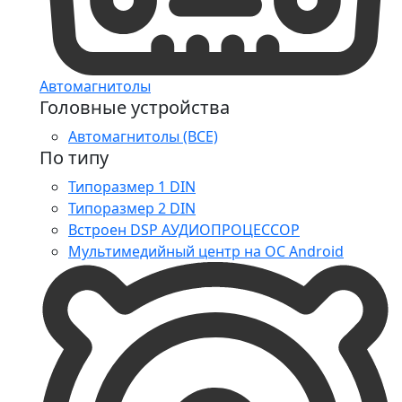
Автомагнитолы
Головные устройства
Автомагнитолы (ВСЕ)
По типу
Типоразмер 1 DIN
Типоразмер 2 DIN
Встроен DSP АУДИОПРОЦЕССОР
Мультимедийный центр на ОС Android