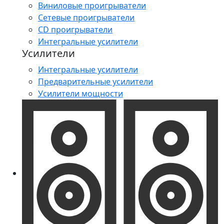
Виниловые проигрыватели
Сетевые проигрыватели
CD проигрыватели
Интегральные усилители
Усилители
Интегральные усилители
Предварительные усилители
Усилители мощности