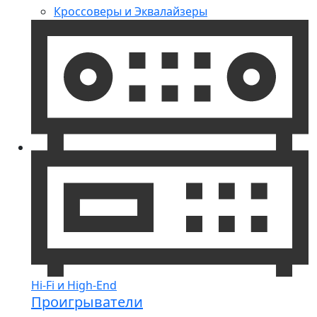
Кроссоверы и Эквалайзеры
Hi-Fi и High-End
Проигрыватели