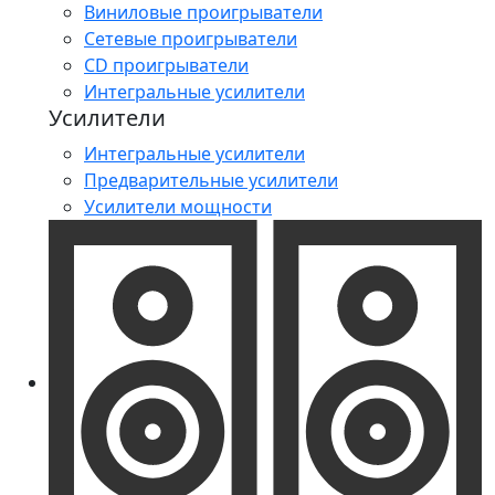
Виниловые проигрыватели
Сетевые проигрыватели
CD проигрыватели
Интегральные усилители
Усилители
Интегральные усилители
Предварительные усилители
Усилители мощности