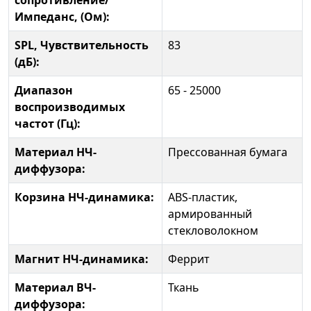
сопротивление/
Импеданс, (Ом):
SPL, Чувствительность
83
(дБ):
Диапазон
65 - 25000
воспроизводимых
частот (Гц):
Материал НЧ-
Прессованная бумага
диффузора:
Корзина НЧ-динамика:
ABS-пластик,
армированный
стекловолокном
Магнит НЧ-динамика:
Феррит
Материал ВЧ-
Ткань
диффузора: