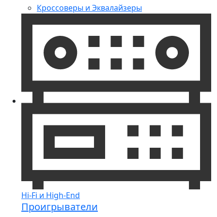
Кроссоверы и Эквалайзеры
Hi-Fi и High-End
Проигрыватели