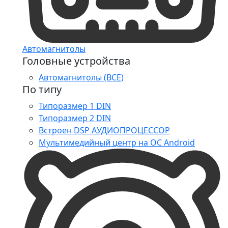
Автомагнитолы
Головные устройства
Автомагнитолы (ВСЕ)
По типу
Типоразмер 1 DIN
Типоразмер 2 DIN
Встроен DSP АУДИОПРОЦЕССОР
Мультимедийный центр на ОС Android