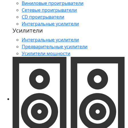
Виниловые проигрыватели
Сетевые проигрыватели
CD проигрыватели
Интегральные усилители
Усилители
Интегральные усилители
Предварительные усилители
Усилители мощности