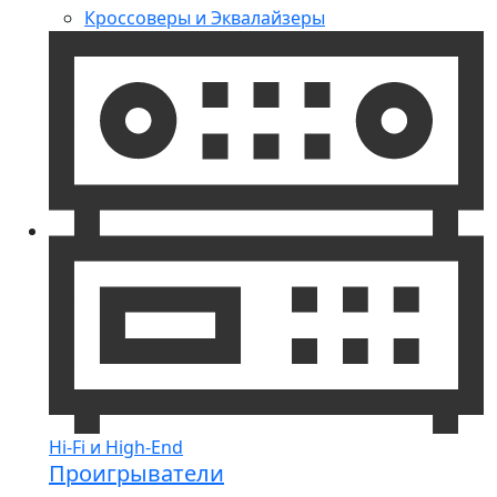
Кроссоверы и Эквалайзеры
Hi-Fi и High-End
Проигрыватели