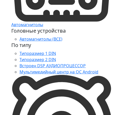
Автомагнитолы
Головные устройства
Автомагнитолы (ВСЕ)
По типу
Типоразмер 1 DIN
Типоразмер 2 DIN
Встроен DSP АУДИОПРОЦЕССОР
Мультимедийный центр на ОС Android