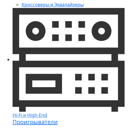
Кроссоверы и Эквалайзеры
Hi-Fi и High-End
Проигрыватели