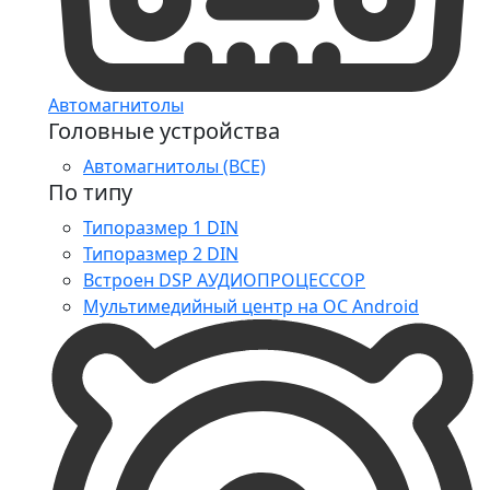
Автомагнитолы
Головные устройства
Автомагнитолы (ВСЕ)
По типу
Типоразмер 1 DIN
Типоразмер 2 DIN
Встроен DSP АУДИОПРОЦЕССОР
Мультимедийный центр на ОС Android