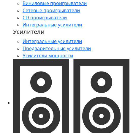
Виниловые проигрыватели
Сетевые проигрыватели
CD проигрыватели
Интегральные усилители
Усилители
Интегральные усилители
Предварительные усилители
Усилители мощности