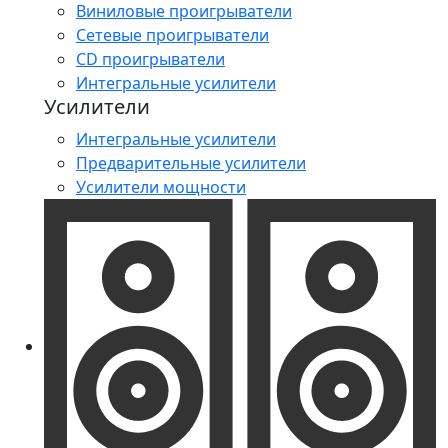
Виниловые проигрыватели
Сетевые проигрыватели
CD проигрыватели
Интегральные усилители
Усилители
Интегральные усилители
Предварительные усилители
Усилители мощности