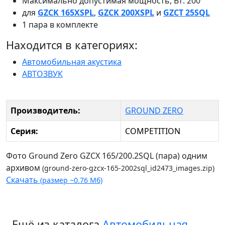
Максимально допустимая мощность, Вт: 200
для
GZCK 165XSPL
,
GZCK 200XSPL
и
GZCT 25SQL
1 пара в комплекте
Находится в категориях:
Автомобильная акустика
АВТОЗВУК
Производитель:
GROUND ZERO
Серия:
COMPETITION
Фото Ground Zero GZCX 165/200.2SQL (пара) одним
архивом
(ground-zero-gzcx-165-2002sql_id2473_images.zip)
Скачать
(размер ~0.76 Мб)
Ещё из каталога
Автомобильная