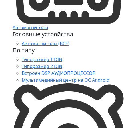
Автомагнитолы
Головные устройства
Автомагнитолы (ВСЕ)
По типу
Типоразмер 1 DIN
Типоразмер 2 DIN
Встроен DSP АУДИОПРОЦЕССОР
Мультимедийный центр на ОС Android