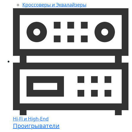
Кроссоверы и Эквалайзеры
Hi-Fi и High-End
Проигрыватели