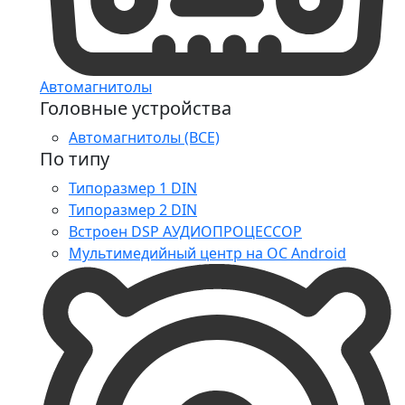
Автомагнитолы
Головные устройства
Автомагнитолы (ВСЕ)
По типу
Типоразмер 1 DIN
Типоразмер 2 DIN
Встроен DSP АУДИОПРОЦЕССОР
Мультимедийный центр на ОС Android