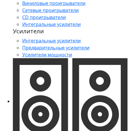
Виниловые проигрыватели
Сетевые проигрыватели
CD проигрыватели
Интегральные усилители
Усилители
Интегральные усилители
Предварительные усилители
Усилители мощности