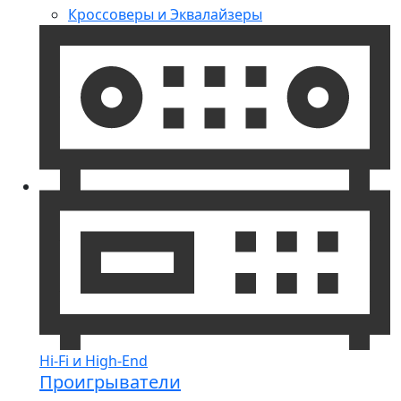
Кроссоверы и Эквалайзеры
Hi-Fi и High-End
Проигрыватели