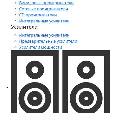
Виниловые проигрыватели
Сетевые проигрыватели
CD проигрыватели
Интегральные усилители
Усилители
Интегральные усилители
Предварительные усилители
Усилители мощности