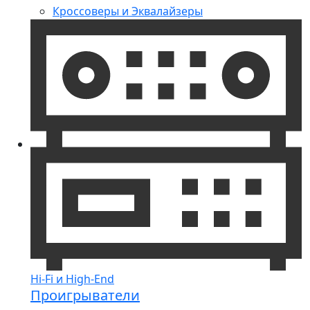
Кроссоверы и Эквалайзеры
Hi-Fi и High-End
Проигрыватели