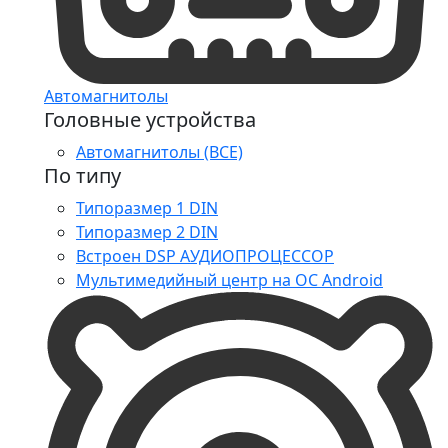
Автомагнитолы
Головные устройства
Автомагнитолы (ВСЕ)
По типу
Типоразмер 1 DIN
Типоразмер 2 DIN
Встроен DSP АУДИОПРОЦЕССОР
Мультимедийный центр на ОС Android