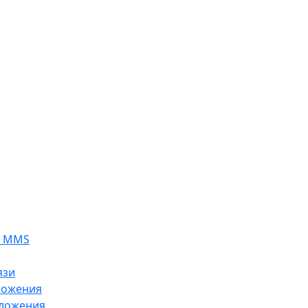
я MMS
язи
ложения
ложения