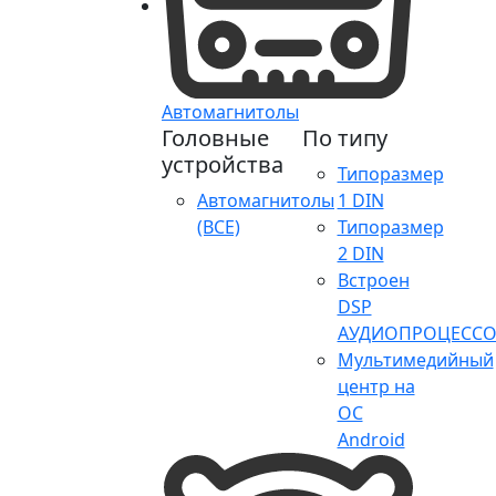
Автомагнитолы
Головные
По типу
устройства
Типоразмер
Автомагнитолы
1 DIN
(ВСЕ)
Типоразмер
2 DIN
Встроен
DSP
АУДИОПРОЦЕССО
Мультимедийный
центр на
ОС
Android