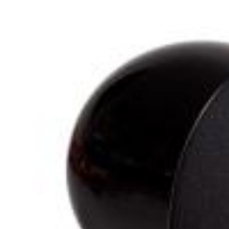
Hi-Fi и High-End
Проигрыватели
Усилители
Виниловые
Интегральные
проигрыватели
усилители
Сетевые
Предваритель
проигрыватели
усилители
CD
Усилители
проигрыватели
мощности
Интегральные
усилители