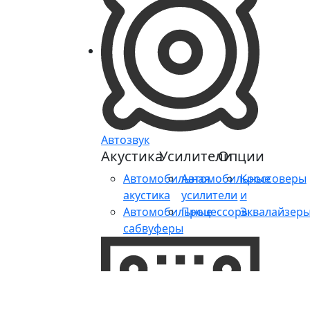
Автозвук
Акустика
Усилители
Опции
Автомобильная
Автомобильные
Кроссоверы
акустика
усилители
и
Автомобильные
Процессоры
Эквалайзер
сабвуферы