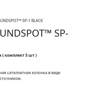
OUNDSPOT™ SP-1 BLACK
UNDSPOT™ SP-
( комплект 5 шт )
ая сателлитная колонка в виде
сточником.