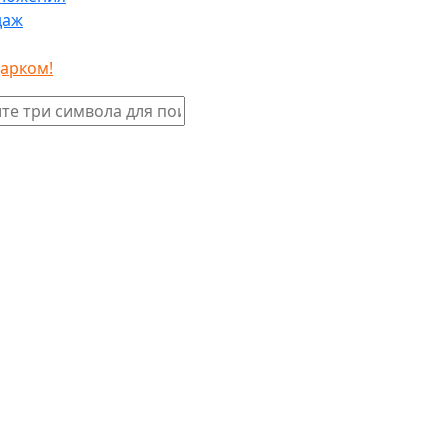
даж
дарком!