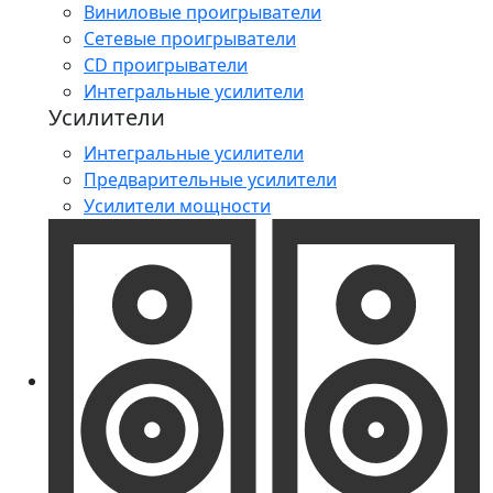
Виниловые проигрыватели
Сетевые проигрыватели
CD проигрыватели
Интегральные усилители
Усилители
Интегральные усилители
Предварительные усилители
Усилители мощности