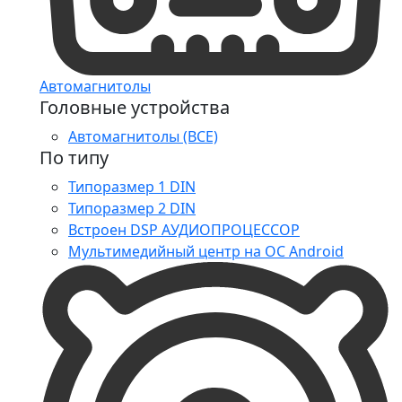
Автомагнитолы
Головные устройства
Автомагнитолы (ВСЕ)
По типу
Типоразмер 1 DIN
Типоразмер 2 DIN
Встроен DSP АУДИОПРОЦЕССОР
Мультимедийный центр на ОС Android