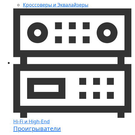
Кроссоверы и Эквалайзеры
Hi-Fi и High-End
Проигрыватели