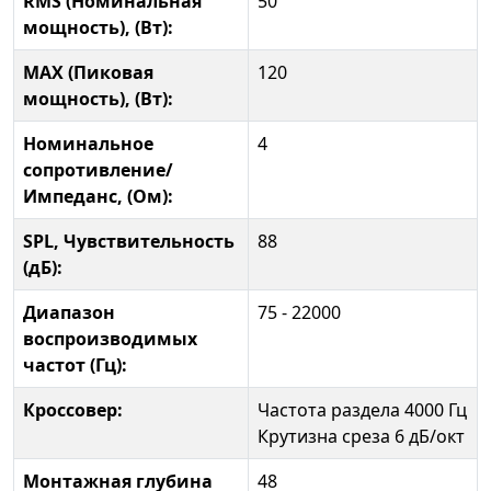
RMS (Номинальная
50
мощность), (Вт):
MAX (Пиковая
120
мощность), (Вт):
Номинальное
4
сопротивление/
Импеданс, (Ом):
SPL, Чувствительность
88
(дБ):
Диапазон
75 - 22000
воспроизводимых
частот (Гц):
Кроссовер:
Частота раздела 4000 Гц
Крутизна среза 6 дБ/окт
Монтажная глубина
48