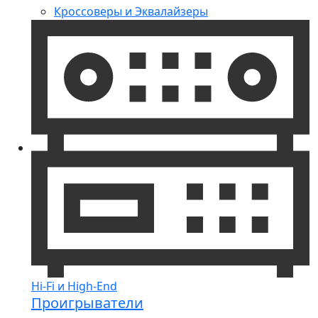
Кроссоверы и Эквалайзеры
Hi-Fi и High-End
Проигрыватели