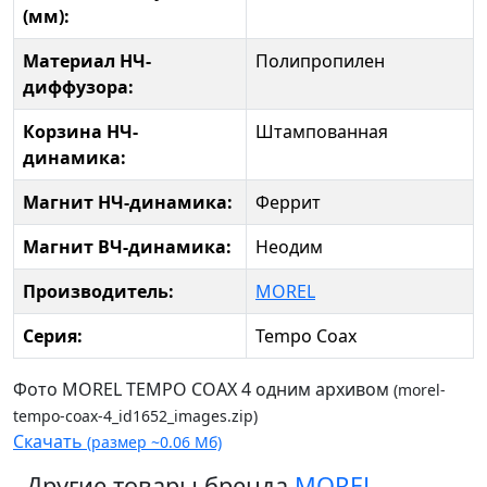
(мм):
Материал НЧ-
Полипропилен
диффузора:
Корзина НЧ-
Штампованная
динамика:
Магнит НЧ-динамика:
Феррит
Магнит ВЧ-динамика:
Неодим
Производитель:
MOREL
Серия:
Tempo Coax
Фото MOREL TEMPO COAX 4 одним архивом
(morel-
tempo-coax-4_id1652_images.zip)
Скачать
(размер ~0.06 Мб)
Другие товары бренда
MOREL