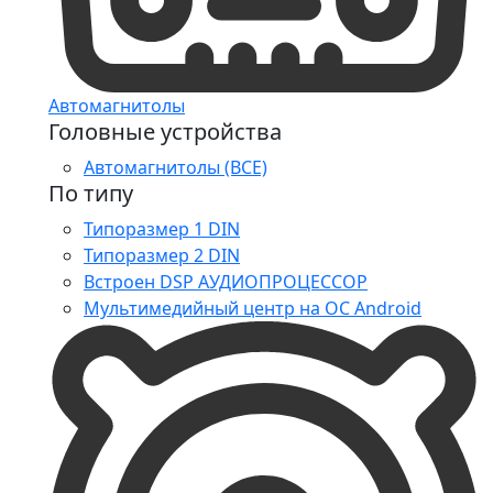
Автомагнитолы
Головные устройства
Автомагнитолы (ВСЕ)
По типу
Типоразмер 1 DIN
Типоразмер 2 DIN
Встроен DSP АУДИОПРОЦЕССОР
Мультимедийный центр на ОС Android