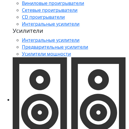
Виниловые проигрыватели
Сетевые проигрыватели
CD проигрыватели
Интегральные усилители
Усилители
Интегральные усилители
Предварительные усилители
Усилители мощности