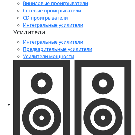
Виниловые проигрыватели
Сетевые проигрыватели
CD проигрыватели
Интегральные усилители
Усилители
Интегральные усилители
Предварительные усилители
Усилители мощности