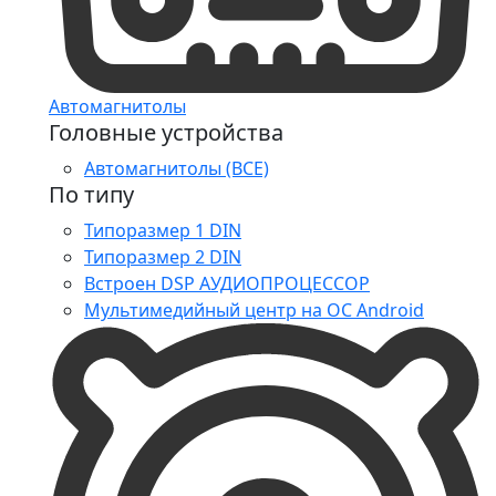
Автомагнитолы
Головные устройства
Автомагнитолы (ВСЕ)
По типу
Типоразмер 1 DIN
Типоразмер 2 DIN
Встроен DSP АУДИОПРОЦЕССОР
Мультимедийный центр на ОС Android