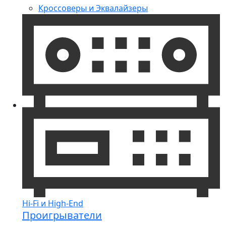
Кроссоверы и Эквалайзеры
Hi-Fi и High-End
Проигрыватели