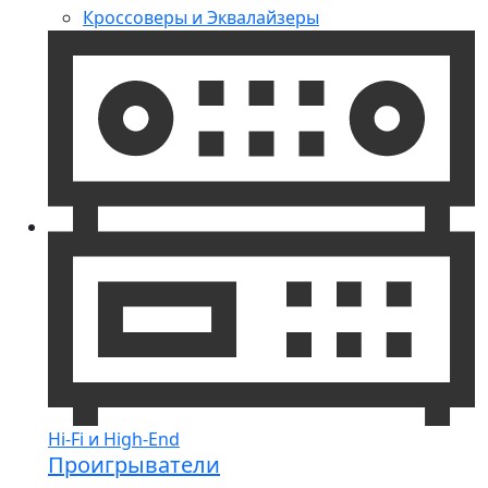
Кроссоверы и Эквалайзеры
Hi-Fi и High-End
Проигрыватели