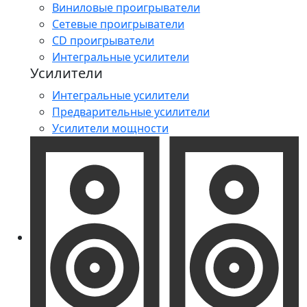
Виниловые проигрыватели
Сетевые проигрыватели
CD проигрыватели
Интегральные усилители
Усилители
Интегральные усилители
Предварительные усилители
Усилители мощности