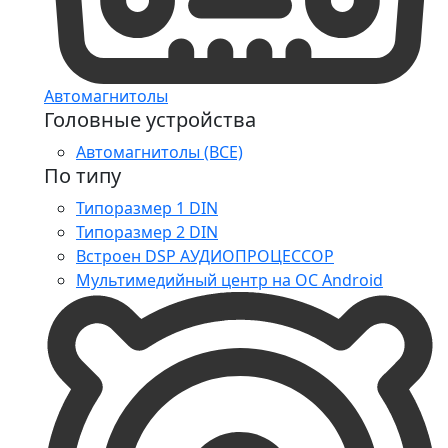
Автомагнитолы
Головные устройства
Автомагнитолы (ВСЕ)
По типу
Типоразмер 1 DIN
Типоразмер 2 DIN
Встроен DSP АУДИОПРОЦЕССОР
Мультимедийный центр на ОС Android