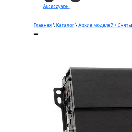
Аксессуары
Главная
\
Каталог
\
Архив моделей / Сняты