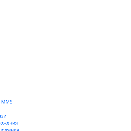
я MMS
язи
ложения
ложения