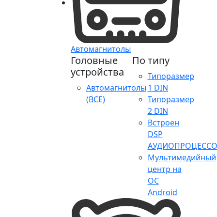
Автомагнитолы
Головные
По типу
устройства
Типоразмер
Автомагнитолы
1 DIN
(ВСЕ)
Типоразмер
2 DIN
Встроен
DSP
АУДИОПРОЦЕССО
Мультимедийный
центр на
ОС
Android