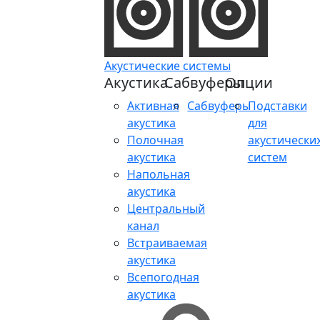
Акустические системы
Акустика
Сабвуферы
Опции
Активная
Сабвуферы
Подставки
акустика
для
Полочная
акустически
акустика
систем
Напольная
акустика
Центральный
канал
Встраиваемая
акустика
Всепогодная
акустика