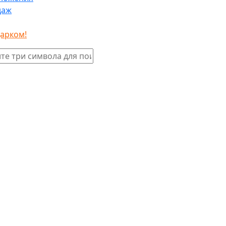
даж
дарком!