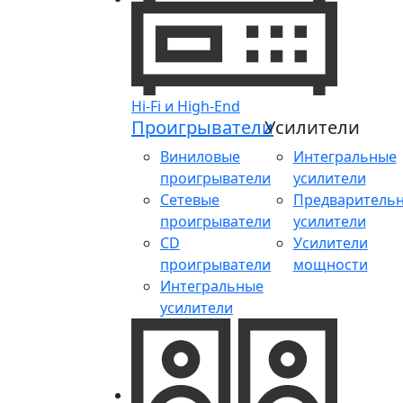
Hi-Fi и High-End
Проигрыватели
Усилители
Виниловые
Интегральные
проигрыватели
усилители
Сетевые
Предваритель
проигрыватели
усилители
CD
Усилители
проигрыватели
мощности
Интегральные
усилители