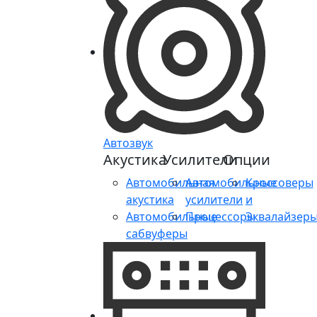
Автозвук
Акустика
Усилители
Опции
Автомобильная
Автомобильные
Кроссоверы
акустика
усилители
и
Автомобильные
Процессоры
Эквалайзер
сабвуферы