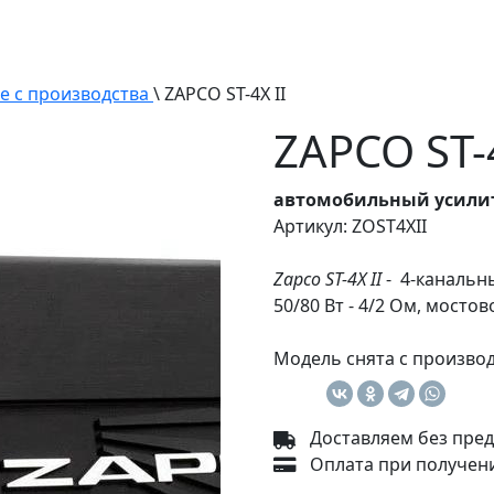
е с производства
\ ZAPCO ST-4X II
ZAPCO ST-4
автомобильный усили
Артикул: ZOST4XII
Zapco ST-4X II
- 4-канальн
50/80 Вт - 4/2 Ом, мостов
Модель снята с произво
Доставляем без пред
Оплата при получени