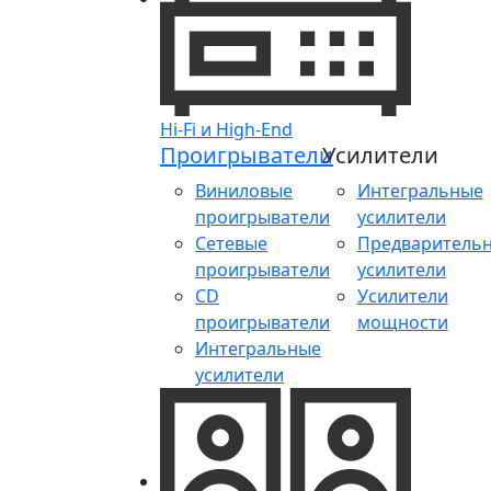
Hi-Fi и High-End
Проигрыватели
Усилители
Виниловые
Интегральные
проигрыватели
усилители
Сетевые
Предваритель
проигрыватели
усилители
CD
Усилители
проигрыватели
мощности
Интегральные
усилители