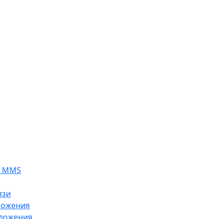
я MMS
язи
ложения
ложения