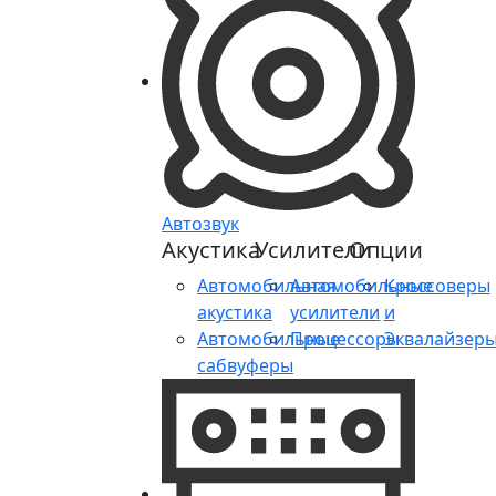
Автозвук
Акустика
Усилители
Опции
Автомобильная
Автомобильные
Кроссоверы
акустика
усилители
и
Автомобильные
Процессоры
Эквалайзер
сабвуферы