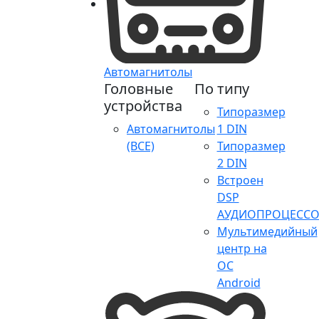
Автомагнитолы
Головные
По типу
устройства
Типоразмер
Автомагнитолы
1 DIN
(ВСЕ)
Типоразмер
2 DIN
Встроен
DSP
АУДИОПРОЦЕССО
Мультимедийный
центр на
ОС
Android