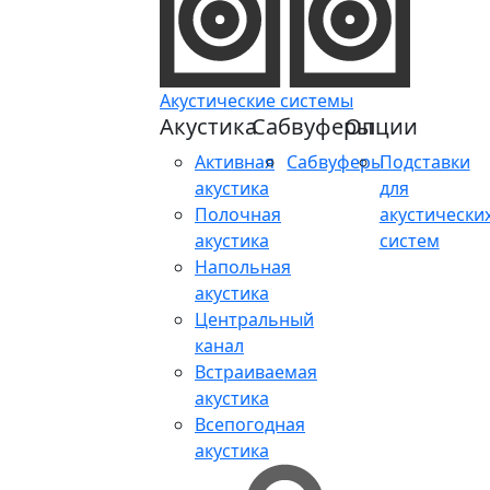
Акустические системы
Акустика
Сабвуферы
Опции
Активная
Сабвуферы
Подставки
акустика
для
Полочная
акустически
акустика
систем
Напольная
акустика
Центральный
канал
Встраиваемая
акустика
Всепогодная
акустика