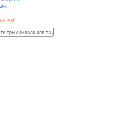
даж
дарком!