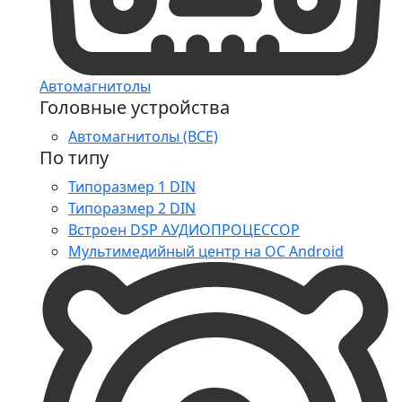
Автомагнитолы
Головные устройства
Автомагнитолы (ВСЕ)
По типу
Типоразмер 1 DIN
Типоразмер 2 DIN
Встроен DSP АУДИОПРОЦЕССОР
Мультимедийный центр на ОС Android