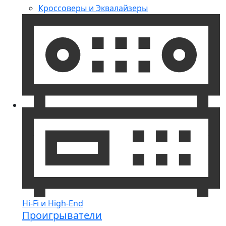
Кроссоверы и Эквалайзеры
Hi-Fi и High-End
Проигрыватели