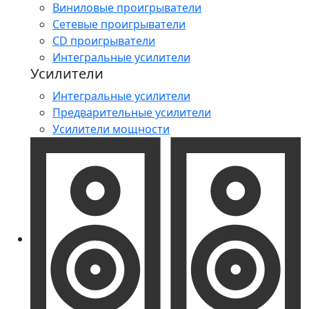
Виниловые проигрыватели
Сетевые проигрыватели
CD проигрыватели
Интегральные усилители
Усилители
Интегральные усилители
Предварительные усилители
Усилители мощности