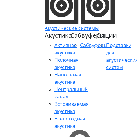
Акустические системы
Акустика
Сабвуферы
Опции
Активная
Сабвуферы
Подставки
акустика
для
Полочная
акустически
акустика
систем
Напольная
акустика
Центральный
канал
Встраиваемая
акустика
Всепогодная
акустика