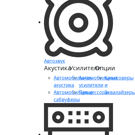
Автозвук
Акустика
Усилители
Опции
Автомобильная
Автомобильные
Кроссоверы
акустика
усилители
и
Автомобильные
Процессоры
Эквалайзер
сабвуферы