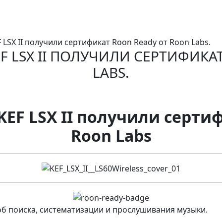
EF LSX II получили сертификат Roon Ready от Roon Labs.
KEF LSX II ПОЛУЧИЛИ СЕРТИФИК
LABS.
и KEF LSX II получили серти
Roon Labs
об поиска, систематизации и прослушивания музыки.