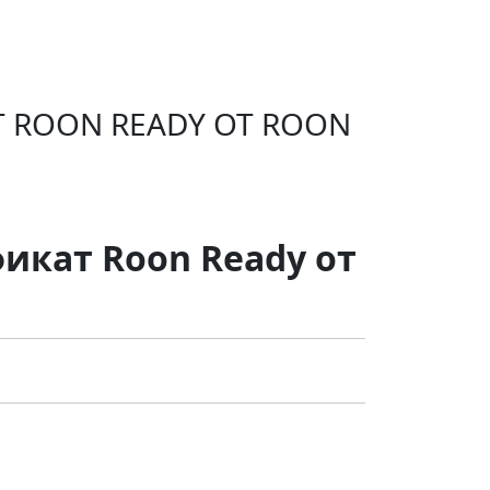
АТ ROON READY ОТ ROON
фикат Roon Ready от