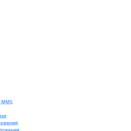
я MMS
язи
ложения
ложения