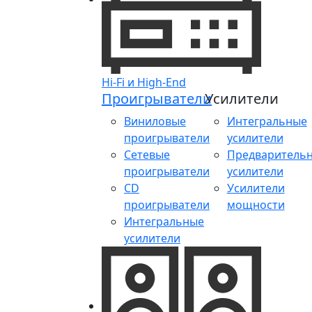
Hi-Fi и High-End
Проигрыватели
Усилители
Виниловые
Интегральные
проигрыватели
усилители
Сетевые
Предваритель
проигрыватели
усилители
CD
Усилители
проигрыватели
мощности
Интегральные
усилители