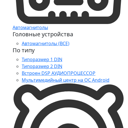
Автомагнитолы
Головные устройства
Автомагнитолы (ВСЕ)
По типу
Типоразмер 1 DIN
Типоразмер 2 DIN
Встроен DSP АУДИОПРОЦЕССОР
Мультимедийный центр на ОС Android