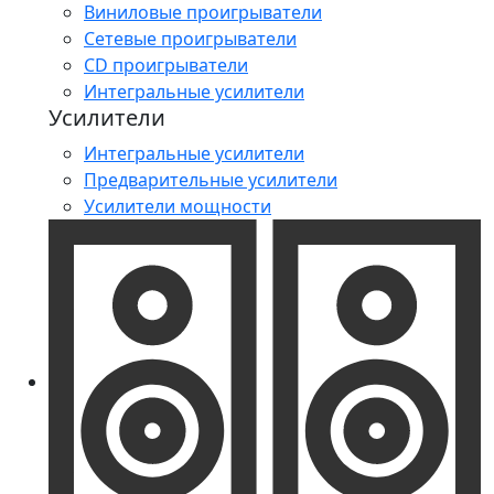
Виниловые проигрыватели
Сетевые проигрыватели
CD проигрыватели
Интегральные усилители
Усилители
Интегральные усилители
Предварительные усилители
Усилители мощности