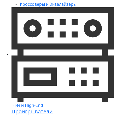
Кроссоверы и Эквалайзеры
Hi-Fi и High-End
Проигрыватели