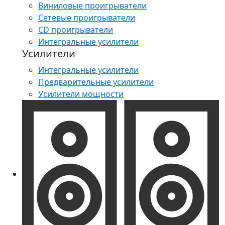
Виниловые проигрыватели
Сетевые проигрыватели
CD проигрыватели
Интегральные усилители
Усилители
Интегральные усилители
Предварительные усилители
Усилители мощности