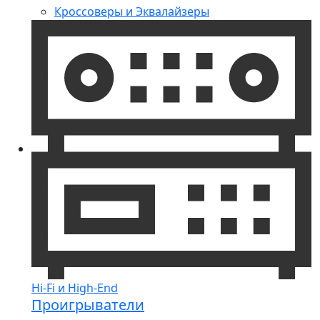
Кроссоверы и Эквалайзеры
Hi-Fi и High-End
Проигрыватели