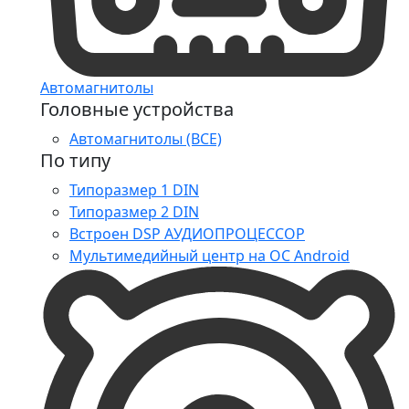
Автомагнитолы
Головные устройства
Автомагнитолы (ВСЕ)
По типу
Типоразмер 1 DIN
Типоразмер 2 DIN
Встроен DSP АУДИОПРОЦЕССОР
Мультимедийный центр на ОС Android