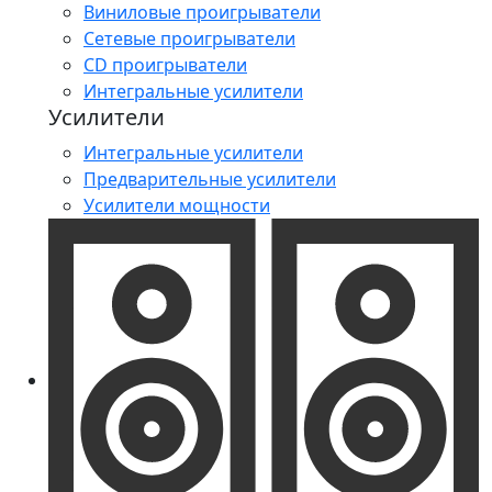
Виниловые проигрыватели
Сетевые проигрыватели
CD проигрыватели
Интегральные усилители
Усилители
Интегральные усилители
Предварительные усилители
Усилители мощности