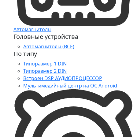
Автомагнитолы
Головные устройства
Автомагнитолы (ВСЕ)
По типу
Типоразмер 1 DIN
Типоразмер 2 DIN
Встроен DSP АУДИОПРОЦЕССОР
Мультимедийный центр на ОС Android