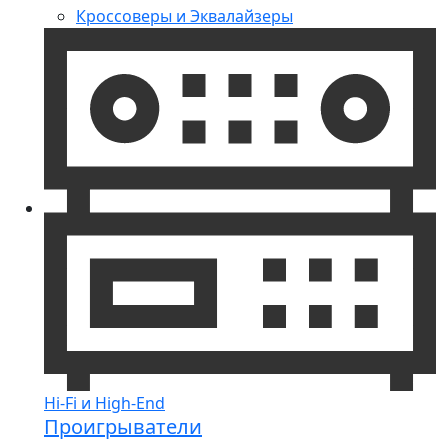
Кроссоверы и Эквалайзеры
Hi-Fi и High-End
Проигрыватели