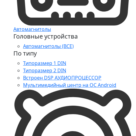
Автомагнитолы
Головные устройства
Автомагнитолы (ВСЕ)
По типу
Типоразмер 1 DIN
Типоразмер 2 DIN
Встроен DSP АУДИОПРОЦЕССОР
Мультимедийный центр на ОС Android