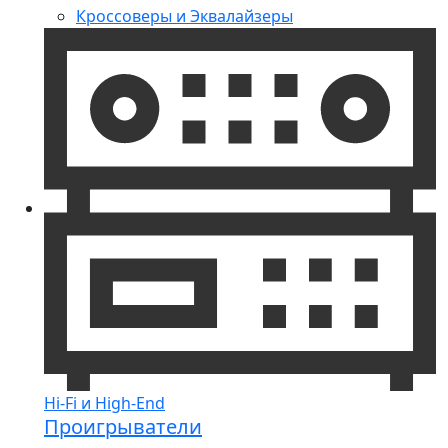
Кроссоверы и Эквалайзеры
Hi-Fi и High-End
Проигрыватели