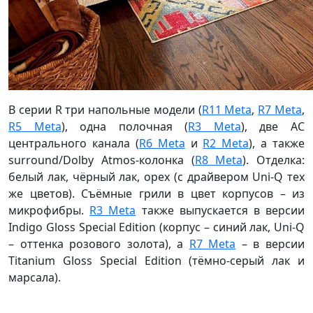
В серии R три напольные модели (
R11 Meta
,
R7 Meta
,
R5 Meta
), одна полочная (
R3 Meta
), две АС
центрального канала (
R6 Meta
и
R2 Meta
), а также
surround/Dolby Atmos-колонка (
R8 Meta
). Отделка:
белый лак, чёрный лак, орех (с драйвером Uni-Q тех
же цветов). Съёмные грили в цвет корпусов – из
микрофибры.
R3 Meta
также выпускается в версии
Indigo Gloss Special Edition (корпус – синий лак, Uni-Q
– оттенка розового золота), а
R7 Meta
– в версии
Titanium Gloss Special Edition (тёмно-серый лак и
марсала).