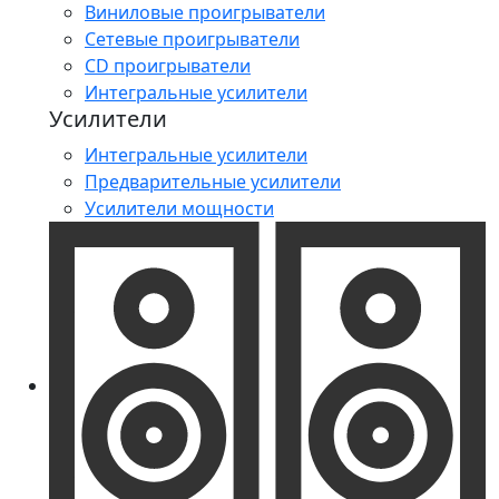
Виниловые проигрыватели
Сетевые проигрыватели
CD проигрыватели
Интегральные усилители
Усилители
Интегральные усилители
Предварительные усилители
Усилители мощности