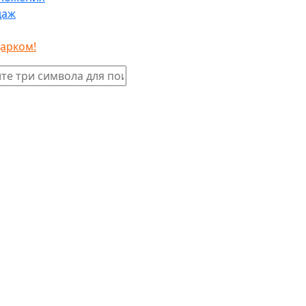
даж
дарком!