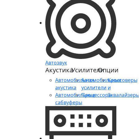
Автозвук
Акустика
Усилители
Опции
Автомобильная
Автомобильные
Кроссоверы
акустика
усилители
и
Автомобильные
Процессоры
Эквалайзер
сабвуферы