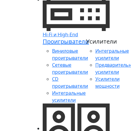
Hi-Fi и High-End
Проигрыватели
Усилители
Виниловые
Интегральные
проигрыватели
усилители
Сетевые
Предваритель
проигрыватели
усилители
CD
Усилители
проигрыватели
мощности
Интегральные
усилители