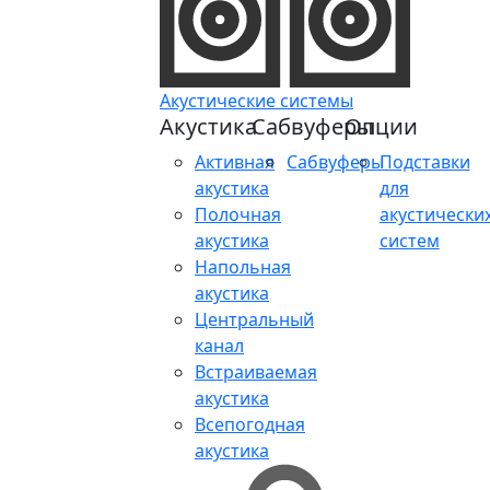
Акустические системы
Акустика
Сабвуферы
Опции
Активная
Сабвуферы
Подставки
акустика
для
Полочная
акустически
акустика
систем
Напольная
акустика
Центральный
канал
Встраиваемая
акустика
Всепогодная
акустика