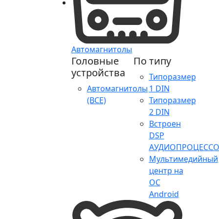
Автомагнитолы
Головные
По типу
устройства
Типоразмер
Автомагнитолы
1 DIN
(ВСЕ)
Типоразмер
2 DIN
Встроен
DSP
АУДИОПРОЦЕССО
Мультимедийный
центр на
ОС
Android