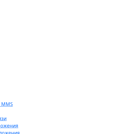
я MMS
язи
ложения
ложения