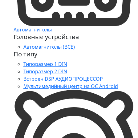
Автомагнитолы
Головные устройства
Автомагнитолы (ВСЕ)
По типу
Типоразмер 1 DIN
Типоразмер 2 DIN
Встроен DSP АУДИОПРОЦЕССОР
Мультимедийный центр на ОС Android