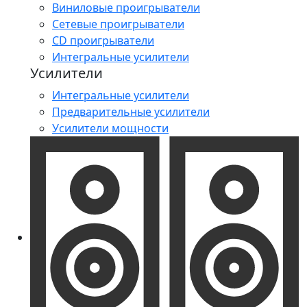
Виниловые проигрыватели
Сетевые проигрыватели
CD проигрыватели
Интегральные усилители
Усилители
Интегральные усилители
Предварительные усилители
Усилители мощности