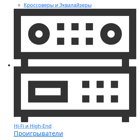
Кроссоверы и Эквалайзеры
Hi-Fi и High-End
Проигрыватели