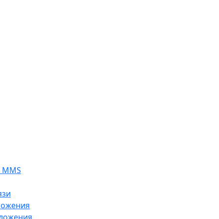
я MMS
язи
ложения
ложения