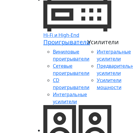
Hi-Fi и High-End
Проигрыватели
Усилители
Виниловые
Интегральные
проигрыватели
усилители
Сетевые
Предваритель
проигрыватели
усилители
CD
Усилители
проигрыватели
мощности
Интегральные
усилители