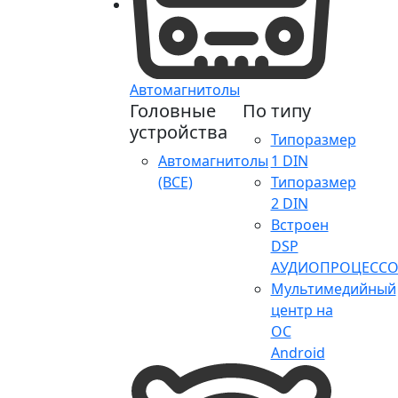
Автомагнитолы
Головные
По типу
устройства
Типоразмер
Автомагнитолы
1 DIN
(ВСЕ)
Типоразмер
2 DIN
Встроен
DSP
АУДИОПРОЦЕССО
Мультимедийный
центр на
ОС
Android