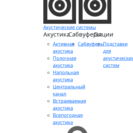
Акустические системы
Акустика
Сабвуферы
Опции
Активная
Сабвуферы
Подставки
акустика
для
Полочная
акустически
акустика
систем
Напольная
акустика
Центральный
канал
Встраиваемая
акустика
Всепогодная
акустика