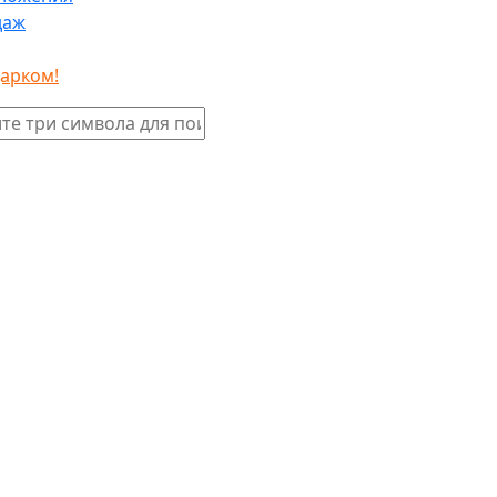
даж
дарком!