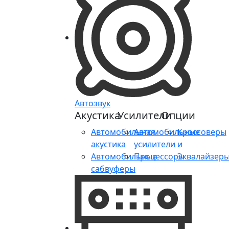
Автозвук
Акустика
Усилители
Опции
Автомобильная
Автомобильные
Кроссоверы
акустика
усилители
и
Автомобильные
Процессоры
Эквалайзер
сабвуферы