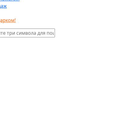
даж
дарком!