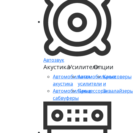
Автозвук
Акустика
Усилители
Опции
Автомобильная
Автомобильные
Кроссоверы
акустика
усилители
и
Автомобильные
Процессоры
Эквалайзер
сабвуферы