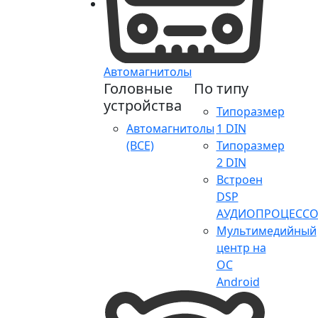
Автомагнитолы
Головные
По типу
устройства
Типоразмер
Автомагнитолы
1 DIN
(ВСЕ)
Типоразмер
2 DIN
Встроен
DSP
АУДИОПРОЦЕССО
Мультимедийный
центр на
ОС
Android