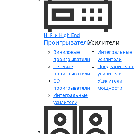
Hi-Fi и High-End
Проигрыватели
Усилители
Виниловые
Интегральные
проигрыватели
усилители
Сетевые
Предваритель
проигрыватели
усилители
CD
Усилители
проигрыватели
мощности
Интегральные
усилители