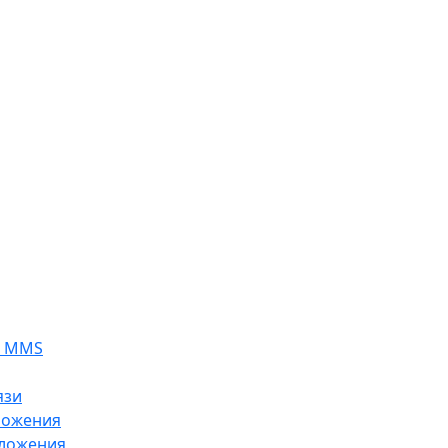
я MMS
язи
ложения
ложения