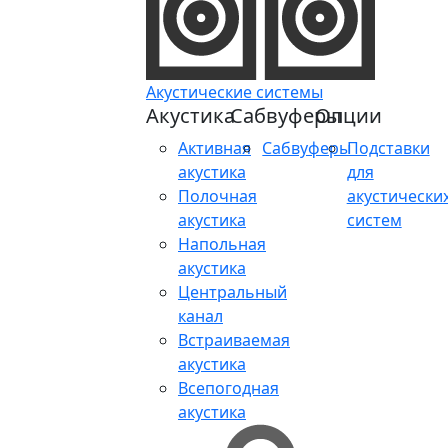
Акустические системы
Акустика
Сабвуферы
Опции
Активная
Сабвуферы
Подставки
акустика
для
Полочная
акустически
акустика
систем
Напольная
акустика
Центральный
канал
Встраиваемая
акустика
Всепогодная
акустика