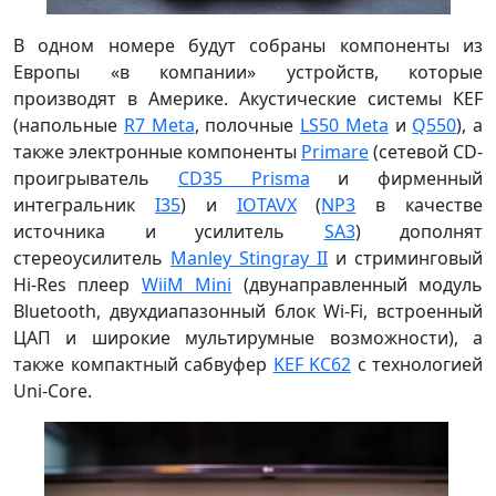
В одном номере будут собраны компоненты из
Европы «в компании» устройств, которые
производят в Америке. Акустические системы KEF
(напольные
R7 Meta
, полочные
LS50 Meta
и
Q550
), а
также электронные компоненты
Primare
(сетевой CD-
проигрыватель
CD35 Prisma
и фирменный
интегральник
I35
) и
IOTAVX
(
NP3
в качестве
источника и усилитель
SA3
) дополнят
стереоусилитель
Manley Stingray II
и стриминговый
Hi-Res плеер
WiiM Mini
(двунаправленный модуль
Bluetooth, двухдиапазонный блок Wi-Fi, встроенный
ЦАП и широкие мультирумные возможности), а
также компактный сабвуфер
KEF KC62
с технологией
Uni-Core.