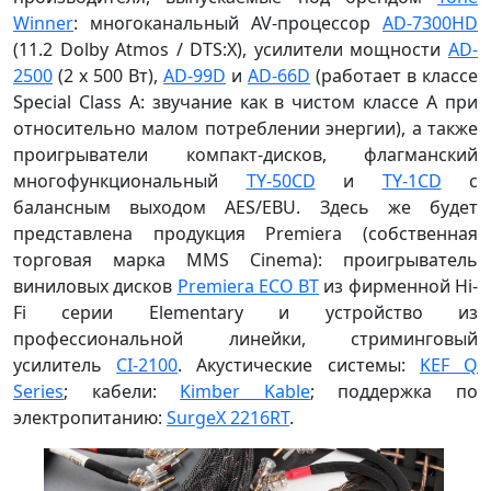
Winner
: многоканальный AV-процессор
AD-7300HD
(11.2 Dolby Atmos / DTS:X), усилители мощности
AD-
2500
(2 х 500 Вт),
AD-99D
и
AD-66D
(работает в классе
Special Class A: звучание как в чистом классе А при
относительно малом потреблении энергии), а также
проигрыватели компакт-дисков, флагманский
многофункциональный
TY-50CD
и
TY-1CD
с
балансным выходом AES/EBU. Здесь же будет
представлена продукция Premiera (собственная
торговая марка MMS Cinema): проигрыватель
виниловых дисков
Premiera ECO BT
из фирменной Hi-
Fi серии Elementary и устройство из
профессиональной линейки, стриминговый
усилитель
CI-2100
. Акустические системы:
KEF Q
Series
; кабели:
Kimber Kable
; поддержка по
электропитанию:
SurgeX 2216RT
.