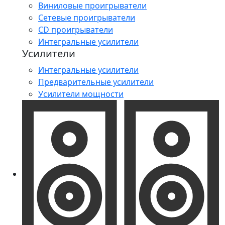
Виниловые проигрыватели
Сетевые проигрыватели
CD проигрыватели
Интегральные усилители
Усилители
Интегральные усилители
Предварительные усилители
Усилители мощности