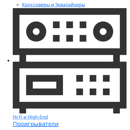
Кроссоверы и Эквалайзеры
Hi-Fi и High-End
Проигрыватели