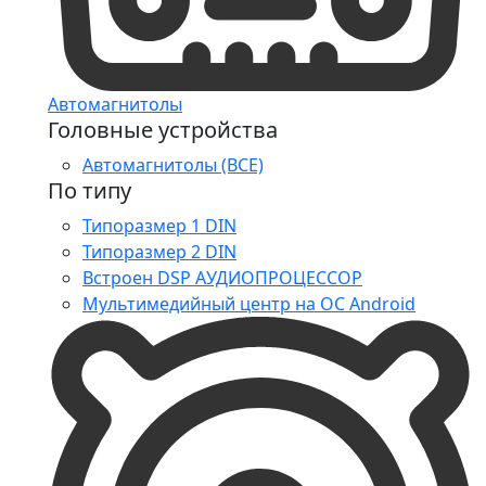
Автомагнитолы
Головные устройства
Автомагнитолы (ВСЕ)
По типу
Типоразмер 1 DIN
Типоразмер 2 DIN
Встроен DSP АУДИОПРОЦЕССОР
Мультимедийный центр на ОС Android