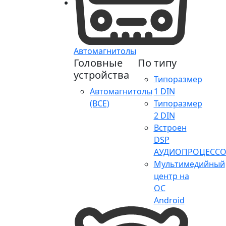
Автомагнитолы
Головные
По типу
устройства
Типоразмер
Автомагнитолы
1 DIN
(ВСЕ)
Типоразмер
2 DIN
Встроен
DSP
АУДИОПРОЦЕССО
Мультимедийный
центр на
ОС
Android