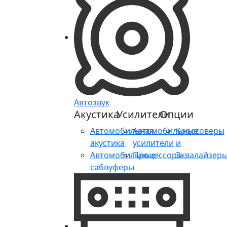
Автозвук
Акустика
Усилители
Опции
Автомобильная
Автомобильные
Кроссоверы
акустика
усилители
и
Автомобильные
Процессоры
Эквалайзер
сабвуферы