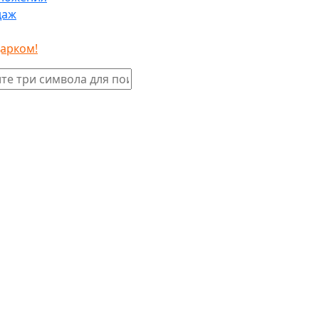
даж
дарком!