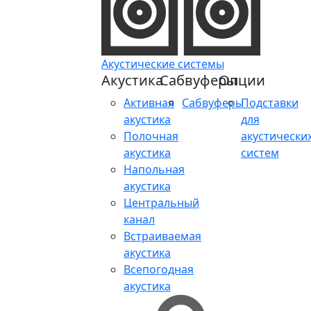
Акустические системы
Акустика
Сабвуферы
Опции
Активная
Сабвуферы
Подставки
акустика
для
Полочная
акустически
акустика
систем
Напольная
акустика
Центральный
канал
Встраиваемая
акустика
Всепогодная
акустика