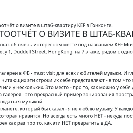
тоотчёт о визите в штаб-квартиру KEF в Гонконге.
ОТООТЧЁТ О ВИЗИТЕ В ШТАБ-КВА
сказ об очень интересном месте под названием KEF Musi
у 1, Duddell Street, HongKong, на 7 этаже, рядом с одн
алереи в ФБ - must visit для всех любителей музыки. И г
 читающих эти строки их себе представляют - в том что 
или у нескольких. Это место - про то, как можно у себя 
 Эта галерея - это прекрасный пример зонирования прос
аждаться музыкой.
планете, который бы сказал - я не люблю музыку. У кажд
оторая нравится. Но всегда есть много НЕТ - некуда пос
рея как раз про то, как эти НЕТ превратить в ДА.