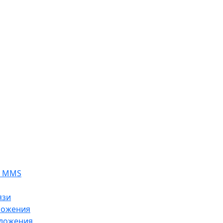
я MMS
язи
ложения
ложения