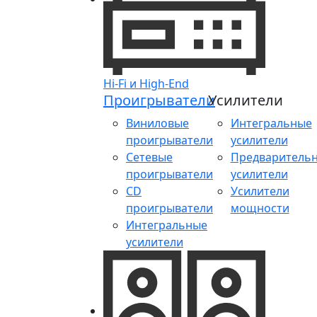
Hi-Fi и High-End
Проигрыватели
Усилители
Виниловые
Интегральные
проигрыватели
усилители
Сетевые
Предваритель
проигрыватели
усилители
CD
Усилители
проигрыватели
мощности
Интегральные
усилители