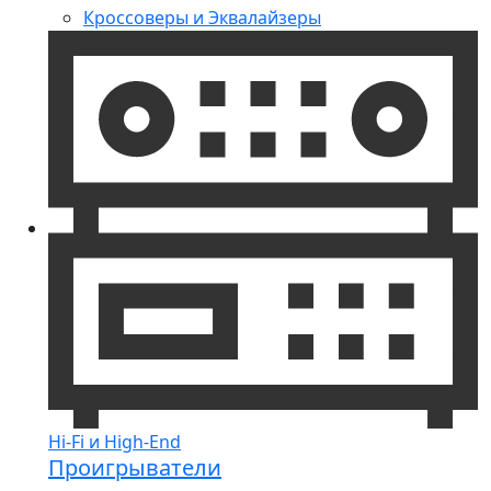
Кроссоверы и Эквалайзеры
Hi-Fi и High-End
Проигрыватели