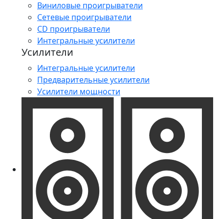
Виниловые проигрыватели
Сетевые проигрыватели
CD проигрыватели
Интегральные усилители
Усилители
Интегральные усилители
Предварительные усилители
Усилители мощности