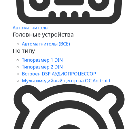
Автомагнитолы
Головные устройства
Автомагнитолы (ВСЕ)
По типу
Типоразмер 1 DIN
Типоразмер 2 DIN
Встроен DSP АУДИОПРОЦЕССОР
Мультимедийный центр на ОС Android