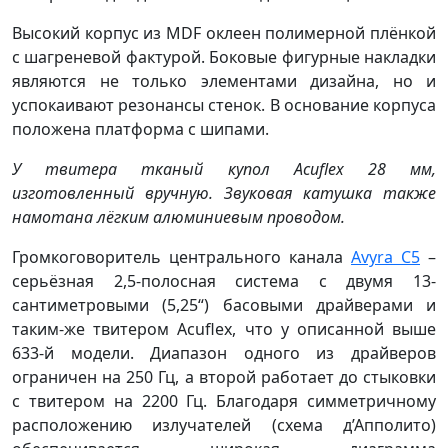
Высокий корпус из MDF оклеен полимерной плёнкой
с шагреневой фактурой. Боковые фигурные накладки
являются не только элементами дизайна, но и
успокаивают резонансы стенок. В основание корпуса
положена платформа с шипами.
У твитера тканый купол Acuflex 28 мм,
изготовленный вручную. Звуковая катушка также
намотана лёгким алюминиевым проводом.
Громкоговоритель центрального канала
Avyra С5
–
серьёзная 2,5-полосная система с двумя 13-
сантиметровыми (5,25“) басовыми драйверами и
таким-же твитером Acuflex, что у описанной выше
633-й модели. Диапазон одного из драйверов
ограничен на 250 Гц, а второй работает до стыковки
с твитером на 2200 Гц. Благодаря симметричному
расположению излучателей (схема д’Апполито)