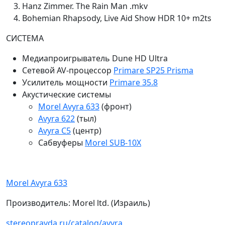
Hanz Zimmer. The Rain Man .mkv
Bohemian Rhapsody, Live Aid Show HDR 10+ m2ts
СИСТЕМА
Медиапроигрыватель Dune HD Ultra
Сетевой AV-процессор
Primare SP25 Prisma
Усилитель мощности
Primare 35.8
Акустические системы
Morel Avyra 633
(фронт)
Avyra 622
(тыл)
Avyra C5
(центр)
Cабвуферы
Morel SUB-10X
Morel Avyra 633
Производитель: Morel ltd. (Израиль)
stereopravda.ru/catalog/avyra